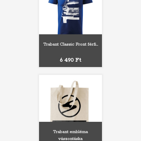
Trabant Classic Front férfi...
Ár
6 490 Ft
Trabant embléma
vászontáska