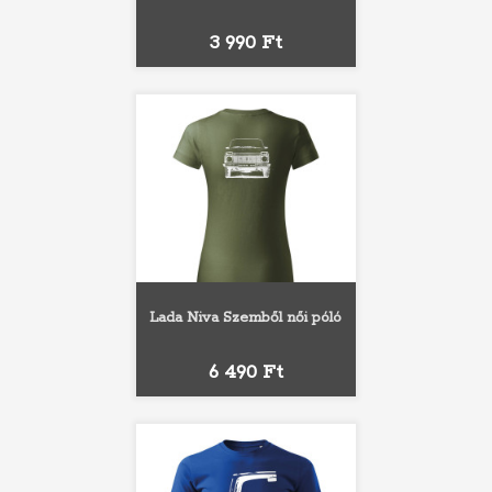
Ár
3 990 Ft
Lada Niva Szemből női póló
Ár
6 490 Ft