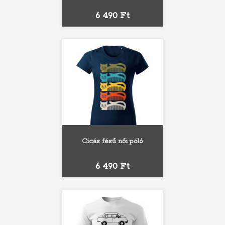
Ár
6 490 Ft
Cicás fésű női póló
Ár
6 490 Ft