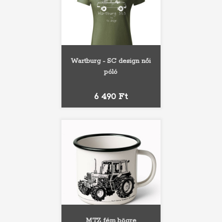
Wartburg - SC design női
póló
Ár
6 490 Ft
MTZ fém bögre