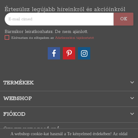
Értesülsz legújabb híreinkről és akcióinkról
Bármikor leiratkozhatsz. De nem ajánlott.
Elolvastam és elfogadom az
Adatkezelési tájékoztatót

TERMÉKEK

WEBSHOP

FIÓKOD
ÜZLET INFORMÁCIÓ
A webshop cookie-kat használ a Te kényelmed érdekében! Az oldal