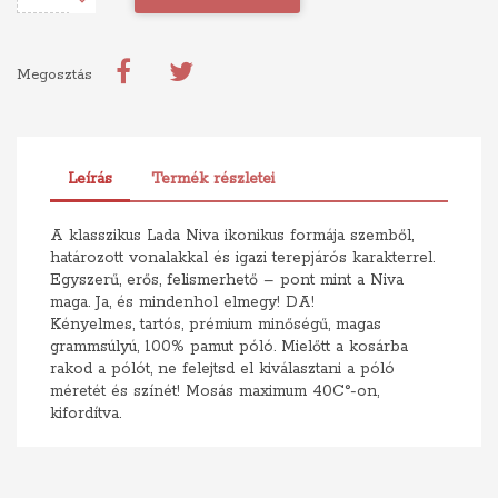
Megosztás
Leírás
Termék részletei
A klasszikus Lada Niva ikonikus formája szemből,
határozott vonalakkal és igazi terepjárós karakterrel.
Egyszerű, erős, felismerhető – pont mint a Niva
maga. Ja, és mindenhol elmegy! DA!
Kényelmes, tartós, prémium minőségű, magas
grammsúlyú, 100% pamut póló. Mielőtt a kosárba
rakod a pólót, ne felejtsd el kiválasztani a póló
méretét és színét! Mosás maximum 40C°-on,
kifordítva.