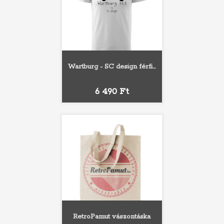
Wartburg - SC design férfi...
Ár
6 490 Ft
RetroPamut vászontáska