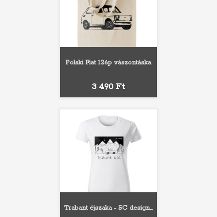
Polski Fiat 126p vászontáska
Ár
3 490 Ft
Trabant éjszaka - SC design...