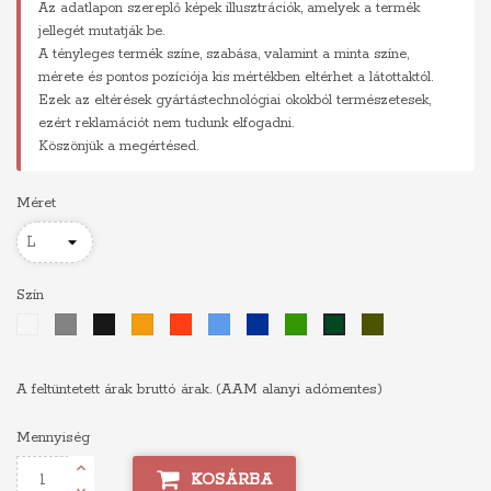
Az adatlapon szereplő képek illusztrációk, amelyek a termék
jellegét mutatják be.
A tényleges termék színe, szabása, valamint a minta színe,
mérete és pontos pozíciója kis mértékben eltérhet a látottaktól.
Ezek az eltérések gyártástechnológiai okokból természetesek,
ezért reklamációt nem tudunk elfogadni.
Köszönjük a megértésed.
Méret
Szín
Fehér
Szürke
Fekete
Narancs
Piros
Világoskék
Királykék
Zöld
Khaki
Sötétzöld
A feltüntetett árak bruttó árak. (AAM alanyi adómentes)
Mennyiség
KOSÁRBA