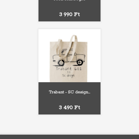
Ár
3 990 Ft
Trabant - SC design...
Ár
3 490 Ft