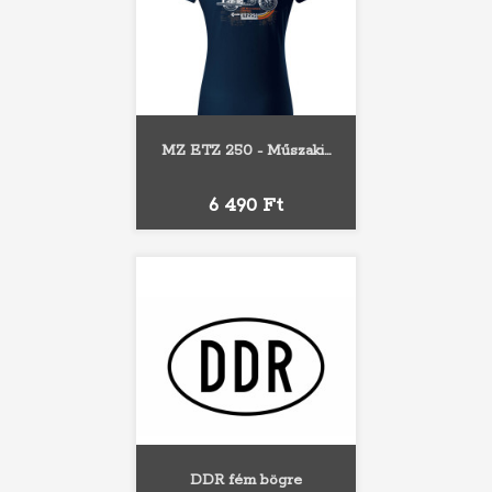
MZ ETZ 250 - Műszaki...
Ár
6 490 Ft
DDR fém bögre