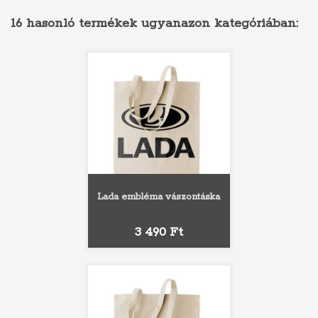
16 hasonló termékek ugyanazon kategóriában:
Lada embléma vászontáska
Ár
3 490 Ft