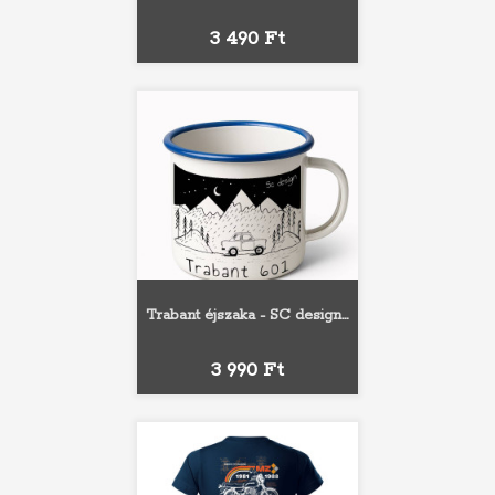
Ár
3 490 Ft
Trabant éjszaka - SC design...
Ár
3 990 Ft