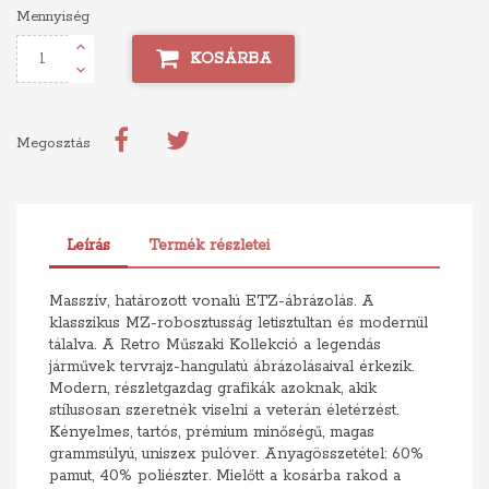
Mennyiség
KOSÁRBA
Megosztás
Leírás
Termék részletei
Masszív, határozott vonalú ETZ-ábrázolás. A
klasszikus MZ-robosztusság letisztultan és modernül
tálalva. A Retro Műszaki Kollekció a legendás
járművek tervrajz-hangulatú ábrázolásaival érkezik.
Modern, részletgazdag grafikák azoknak, akik
stílusosan szeretnék viselni a veterán életérzést.
Kényelmes, tartós, prémium minőségű, magas
grammsúlyú, uniszex pulóver. Anyagösszetétel: 60%
pamut, 40% poliészter. Mielőtt a kosárba rakod a