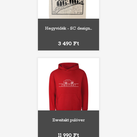
Hegyvidék - SC design...
Ár
3 490 Ft
Zweitakt pulóver
Ár
11 990 Ft