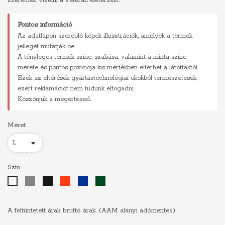
szeretnék viselni a veterán életérzést.
Fontos információ
Az adatlapon szereplő képek illusztrációk, amelyek a termék
jellegét mutatják be.
A tényleges termék színe, szabása, valamint a minta színe,
mérete és pontos pozíciója kis mértékben eltérhet a látottaktól.
Ezek az eltérések gyártástechnológiai okokból természetesek,
ezért reklamációt nem tudunk elfogadni.
Köszönjük a megértésed.
Méret
Szín
Szürke
Fekete
Piros
Királykék
Sötétzöld
Fehér
A feltüntetett árak bruttó árak. (AAM alanyi adómentes)