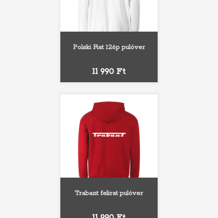
Polski Fiat 126p pulóver
Ár
11 990 Ft
Trabant felirat pulóver
Ár
11 990 Ft