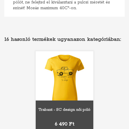
pólót, ne felejtsd el kiválasztani a pulcsi méretét és
színét! Mosás maximum 40C°-on.
16 hasonló termékek ugyanazon kategóriában:
Trabant - SC design női póló
Ár
6 490 Ft