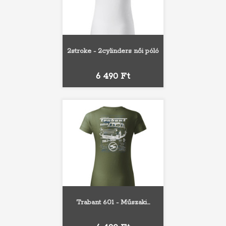
2stroke - 2cylinders női póló
Ár
6 490 Ft
Trabant 601 - Műszaki...