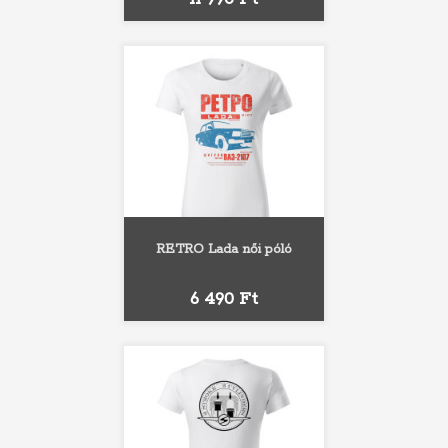
RETRO Lada női póló
Ár
6 490 Ft