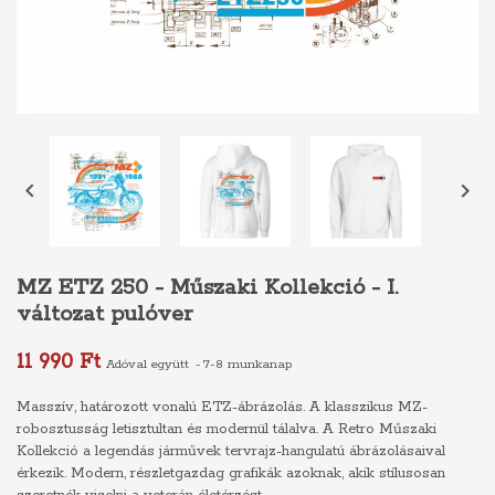


MZ ETZ 250 - Műszaki Kollekció - I.
változat pulóver
11 990 Ft
Adóval együtt
7-8 munkanap
Masszív, határozott vonalú ETZ-ábrázolás. A klasszikus MZ-
robosztusság letisztultan és modernül tálalva. A Retro Műszaki
Kollekció a legendás járművek tervrajz-hangulatú ábrázolásaival
érkezik. Modern, részletgazdag grafikák azoknak, akik stílusosan