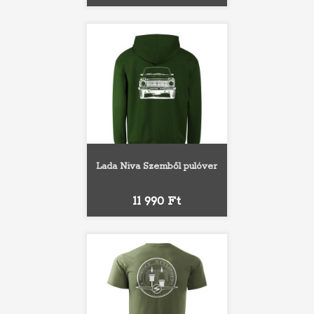
Lada Niva Szemből pulóver
Ár
11 990 Ft