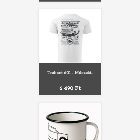
Trabant 601 - Műszaki...
Ár
6 490 Ft