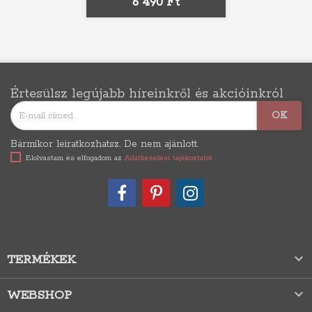
Ár
6 490 Ft
Értesülsz legújabb híreinkről és akcióinkról
Bármikor leiratkozhatsz. De nem ajánlott.
Elolvastam és elfogadom az
Adatkezelési tájékoztatót

TERMÉKEK

WEBSHOP