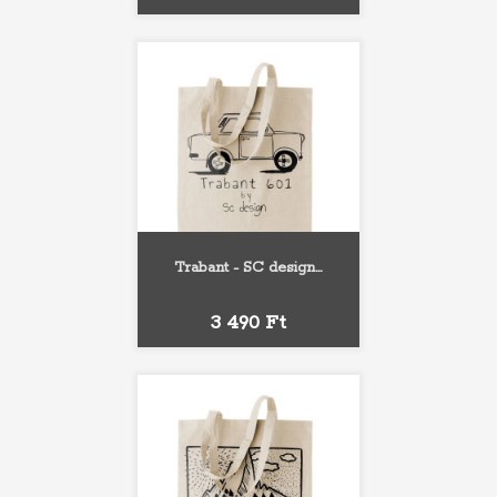
Trabant - SC design...
Ár
3 490 Ft