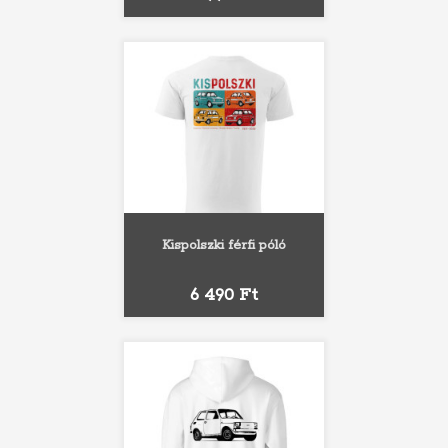
Kispolszki férfi póló
Ár
6 490 Ft