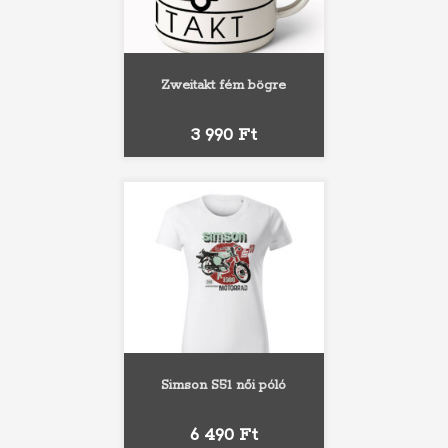
Zweitakt fém bögre
Ár
3 990 Ft
Simson S51 női póló
Ár
6 490 Ft