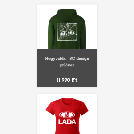
Hegyvidék - SC design
pulóver
Ár
11 990 Ft