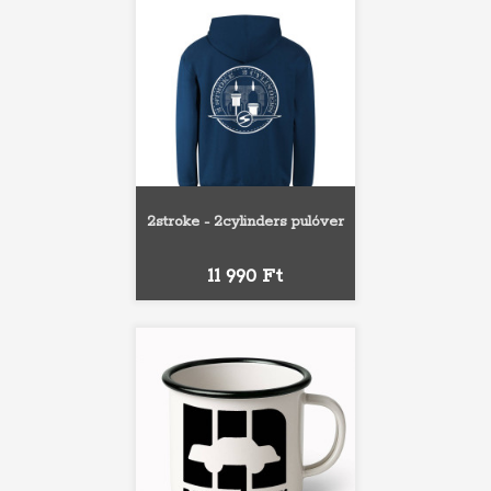
2stroke - 2cylinders pulóver
Ár
11 990 Ft