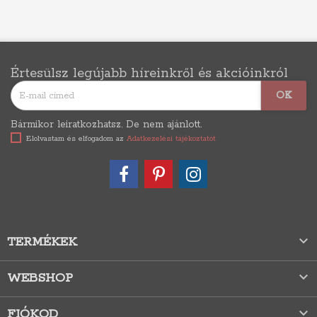
Értesülsz legújabb híreinkről és akcióinkról
Bármikor leiratkozhatsz. De nem ajánlott.
Elolvastam és elfogadom az
Adatkezelési tájékoztatót

TERMÉKEK

WEBSHOP

FIÓKOD