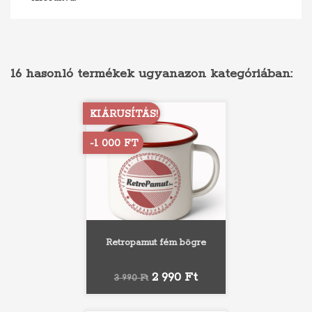
16 hasonló termékek ugyanazon kategóriában:
KIÁRUSÍTÁS!
-1 000 FT
Retropamut fém bögre
Normál
Ár
2 990 Ft
3 990 Ft
ár