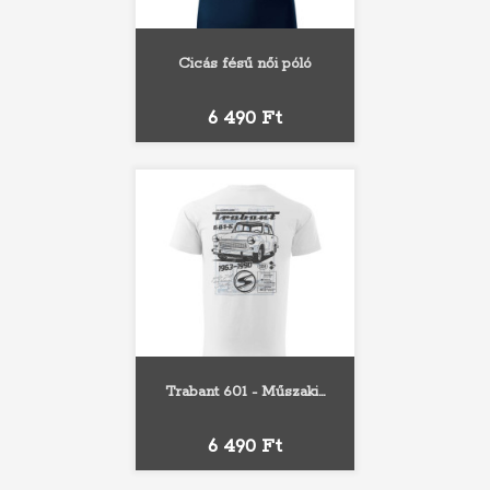
Cicás fésű női póló
Ár
6 490 Ft
Trabant 601 - Műszaki...
Ár
6 490 Ft