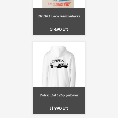
RETRO Lada vászontáska
Ár
3 490 Ft
Polski Fiat 126p pulóver
Ár
11 990 Ft