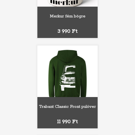
Merkur fém bögre
Ár
3 990 Ft
Trabant Classic Front pulóver
Ár
11 990 Ft