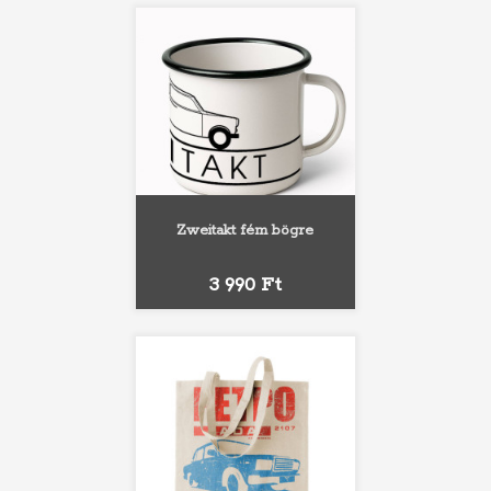
Zweitakt fém bögre
Ár
3 990 Ft