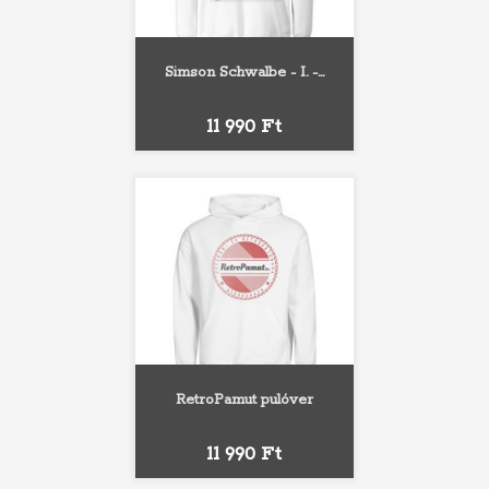
Simson Schwalbe - I. -...
Ár
11 990 Ft
RetroPamut pulóver
Ár
11 990 Ft