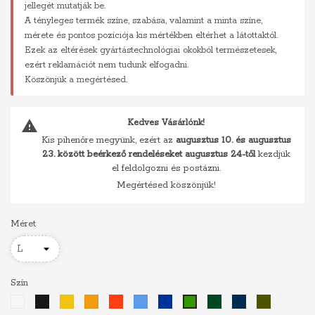
jellegét mutatják be.
A tényleges termék színe, szabása, valamint a minta színe,
mérete és pontos pozíciója kis mértékben eltérhet a látottaktól.
Ezek az eltérések gyártástechnológiai okokból természetesek,
ezért reklamációt nem tudunk elfogadni.
Köszönjük a megértésed.
warning
Kedves Vásárlónk!
Kis pihenőre megyünk, ezért az
augusztus 10. és augusztus
23. között beérkező rendeléseket augusztus 24-től
kezdjük
el feldolgozni és postázni.
Megértésed köszönjük!
Méret
Szín
Fehér
Fekete
Sárga
Narancs
Piros
Világoskék
Királykék
Sötétzöld
Sötétkék
Khaki
Zöld