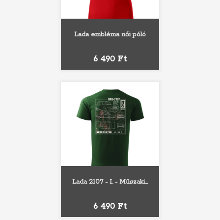
Lada embléma női póló
Ár
6 490 Ft
Lada 2107 - I. - Műszaki...
Ár
6 490 Ft