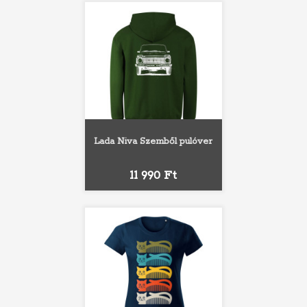
Lada Niva Szemből pulóver
Ár
11 990 Ft