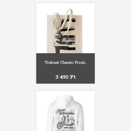
Trabant Classic Front...
Ár
3 490 Ft