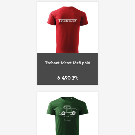
Trabant felirat férfi póló
Ár
6 490 Ft