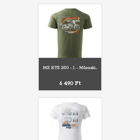
MZ ETZ 250 - I. - Műszaki...
Ár
6 490 Ft