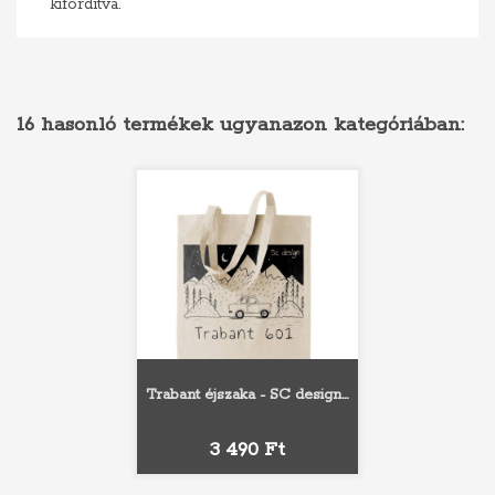
kifordítva.
16 hasonló termékek ugyanazon kategóriában:
Trabant éjszaka - SC design...
Ár
3 490 Ft