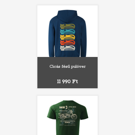
Cicás fésű pulóver
Ár
11 990 Ft