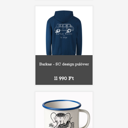
Barkas - SC design pulóver
Ár
11 990 Ft