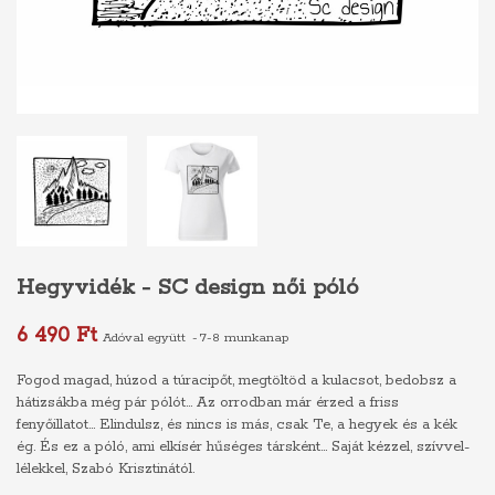
Hegyvidék - SC design női póló
6 490 Ft
Adóval együtt
7-8 munkanap
Fogod magad, húzod a túracipőt, megtöltöd a kulacsot, bedobsz a
hátizsákba még pár pólót... Az orrodban már érzed a friss
fenyőillatot... Elindulsz, és nincs is más, csak Te, a hegyek és a kék
ég. És ez a póló, ami elkísér hűséges társként... Saját kézzel, szívvel-
lélekkel, Szabó Krisztinától.