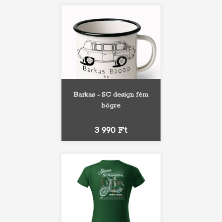
Barkas - SC design fém
bögre
Ár
3 990 Ft