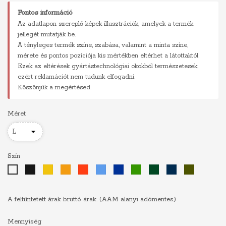
Fontos információ
Az adatlapon szereplő képek illusztrációk, amelyek a termék
jellegét mutatják be.
A tényleges termék színe, szabása, valamint a minta színe,
mérete és pontos pozíciója kis mértékben eltérhet a látottaktól.
Ezek az eltérések gyártástechnológiai okokból természetesek,
ezért reklamációt nem tudunk elfogadni.
Köszönjük a megértésed.
Méret
Szín
Fekete
Sárga
Narancs
Piros
Világoskék
Királykék
Zöld
Sötétzöld
Sötétkék
Khaki
Fehér
A feltüntetett árak bruttó árak. (AAM alanyi adómentes)
Mennyiség