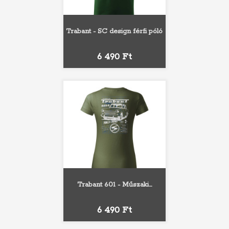
Trabant - SC design férfi póló
Ár
6 490 Ft
Trabant 601 - Műszaki...
Ár
6 490 Ft