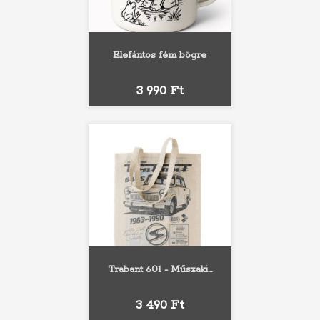
Elefántos fém bögre
Ár
3 990 Ft
Trabant 601 - Műszaki...
Ár
3 490 Ft