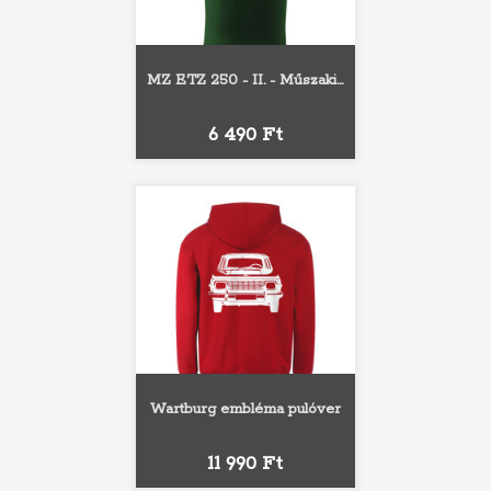
MZ ETZ 250 - II. - Műszaki...
Ár
6 490 Ft
Wartburg embléma pulóver
Ár
11 990 Ft