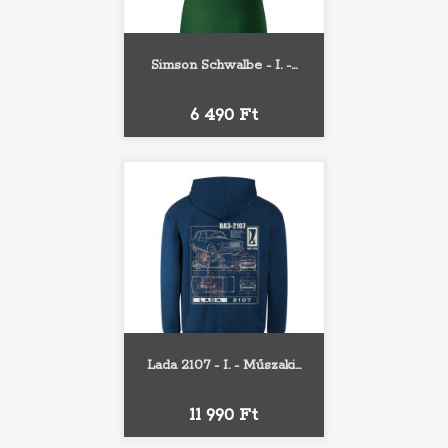
Simson Schwalbe - I. -...
Ár
6 490 Ft
Lada 2107 - I. - Műszaki...
Ár
11 990 Ft