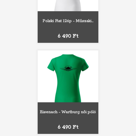
Polski Fiat 126p - Műszaki...
Ár
6 490 Ft
Eisenach - Wartburg női póló
Ár
6 490 Ft