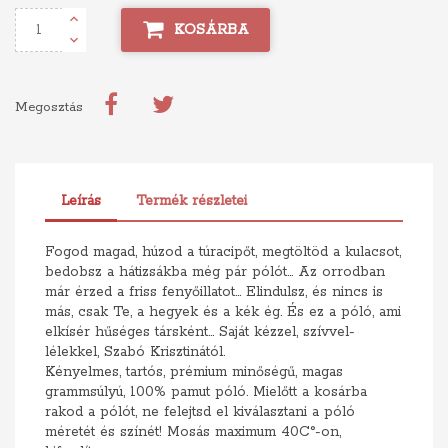
KOSÁRBA
Megosztás
Leírás
Termék részletei
Fogod magad, húzod a túracipőt, megtöltöd a kulacsot,
bedobsz a hátizsákba még pár pólót... Az orrodban
már érzed a friss fenyőillatot... Elindulsz, és nincs is
más, csak Te, a hegyek és a kék ég. És ez a póló, ami
elkísér hűséges társként... Saját kézzel, szívvel-
lélekkel, Szabó Krisztinától.
Kényelmes, tartós, prémium minőségű, magas
grammsúlyú, 100% pamut póló. Mielőtt a kosárba
rakod a pólót, ne felejtsd el kiválasztani a póló
méretét és színét! Mosás maximum 40C°-on,