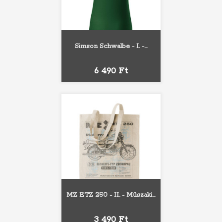
Simson Schwalbe - I. -...
Ár
6 490 Ft
MZ ETZ 250 - II. - Műszaki...
Ár
3 490 Ft