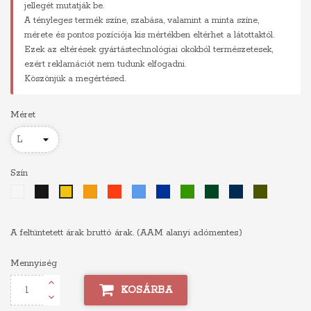
jellegét mutatják be.
A tényleges termék színe, szabása, valamint a minta színe,
mérete és pontos pozíciója kis mértékben eltérhet a látottaktól.
Ezek az eltérések gyártástechnológiai okokból természetesek,
ezért reklamációt nem tudunk elfogadni.
Köszönjük a megértésed.
Méret
Szín
Fehér
Fekete
Narancs
Piros
Világoskék
Királykék
Zöld
Sötétzöld
Sötétkék
Khaki
Sárga
A feltüntetett árak bruttó árak. (AAM alanyi adómentes)
Mennyiség
KOSÁRBA