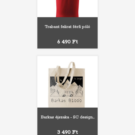
Trabant felirat férfi póló
Ár
6 490 Ft
Barkas éjszaka - SC design...
Ár
3 490 Ft