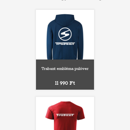
Trabant embléma pulóver
Ár
11 990 Ft