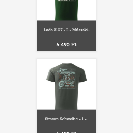
Lada 2107 - I. - Műszaki...
Ár
6 490 Ft
Simson Schwalbe - I. -...