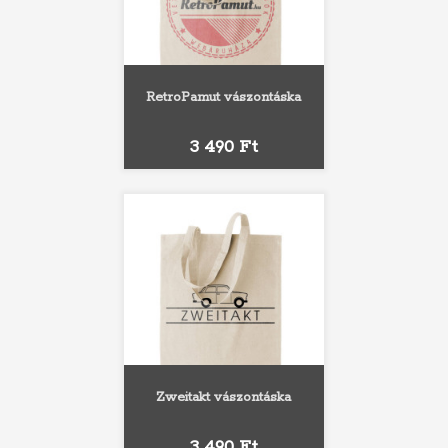
RetroPamut vászontáska
Ár
3 490 Ft
Zweitakt vászontáska
Ár
3 490 Ft