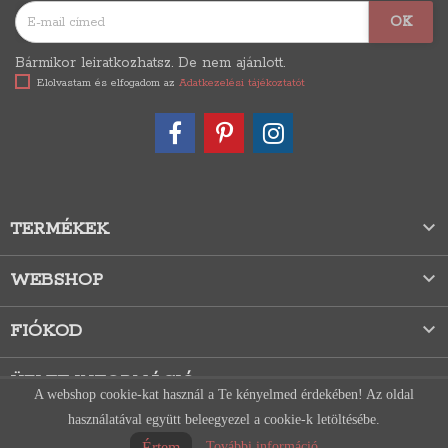
Bármikor leiratkozhatsz. De nem ajánlott.
Elolvastam és elfogadom az
Adatkezelési tájékoztatót

TERMÉKEK

WEBSHOP

FIÓKOD
ÜZLET INFORMÁCIÓ
A webshop cookie-kat használ a Te kényelmed érdekében! Az oldal
használatával együtt beleegyezel a cookie-k letöltésébe.
Értem
További információ