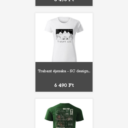
Trabant éjszaka - SC design...
Ár
6 490 Ft