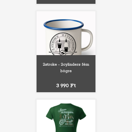
2stroke - 2cylinders fém
bögre
Ár
3 990 Ft