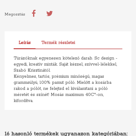
Megosztás
Leírás
Termék részletei
Túrázóknak egyenesen kötelező darab. Sc design -
egyedi, kreatív minták. Saját kézzel, szívvel-lélekkel,
Szabó Krisztinától.
Kényelmes, tartós, prémium minőségű, magas
grammsúlyú, 100% pamut póló. Mielőtt a kosárba
rakod a pólót, ne felejtsd el kiválasztani a póló
méretét és színét! Mosás maximum 40C°-on,
kifordítva.
16 hasonló termékek ugyanazon kategóriában: