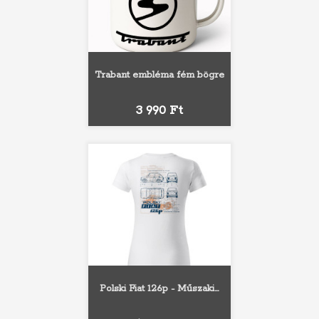
Trabant embléma fém bögre
Ár
3 990 Ft
Polski Fiat 126p - Műszaki...