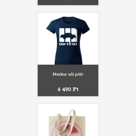
Merkur női póló
Ár
6 490 Ft