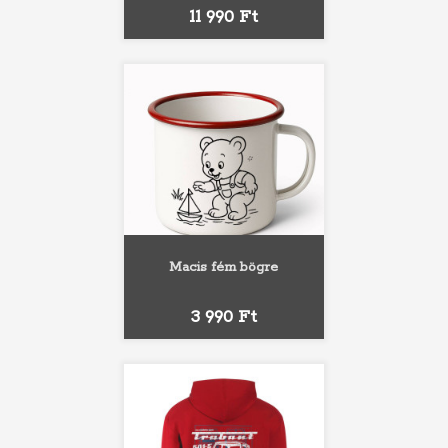
Ár
11 990 Ft
Macis fém bögre
Ár
3 990 Ft