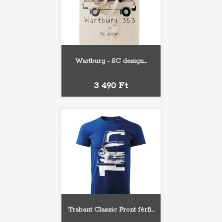
Wartburg - SC design...
Ár
3 490 Ft
Trabant Classic Front férfi...