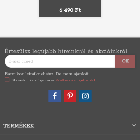
Ár
6 490 Ft
Értesülsz legújabb híreinkről és akcióinkról
Bármikor leiratkozhatsz. De nem ajánlott.
Elolvastam és elfogadom az
Adatkezelési tájékoztatót

TERMÉKEK