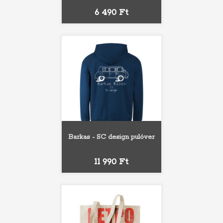
Ár
6 490 Ft
Barkas - SC design pulóver
Ár
11 990 Ft