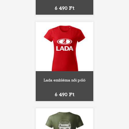
Ár
6 490 Ft
Lada embléma női póló
Ár
6 490 Ft