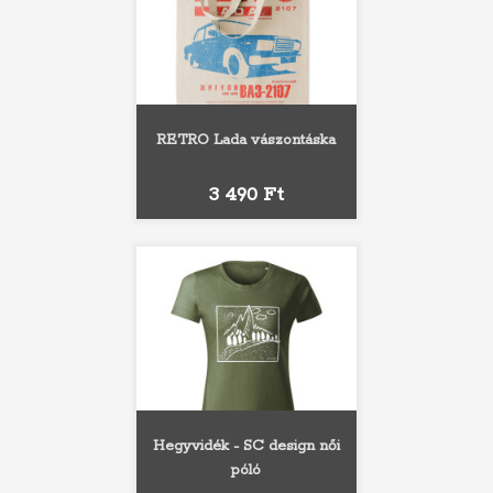
RETRO Lada vászontáska
Ár
3 490 Ft
Hegyvidék - SC design női
póló