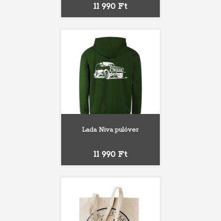
Ár
11 990 Ft
Lada Niva pulóver
Ár
11 990 Ft