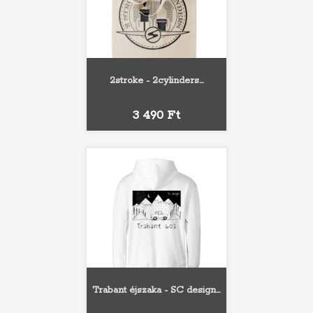
2stroke - 2cylinders...
Ár
3 490 Ft
Trabant éjszaka - SC design...