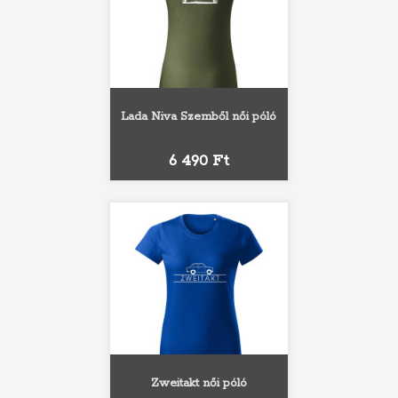
Lada Niva Szemből női póló
Ár
6 490 Ft
Zweitakt női póló