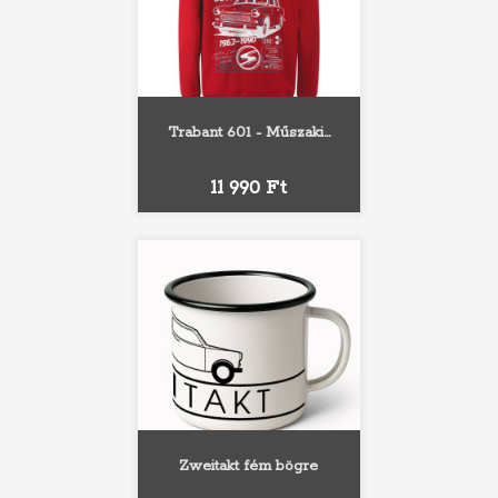
Trabant 601 - Műszaki...
Ár
11 990 Ft
Zweitakt fém bögre