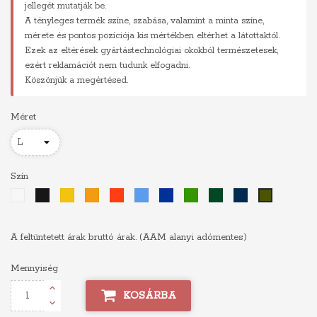
jellegét mutatják be.
A tényleges termék színe, szabása, valamint a minta színe,
mérete és pontos pozíciója kis mértékben eltérhet a látottaktól.
Ezek az eltérések gyártástechnológiai okokból természetesek,
ezért reklamációt nem tudunk elfogadni.
Köszönjük a megértésed.
Méret
Szín
Fehér
Fekete
Sárga
Narancs
Piros
Világoskék
Királykék
Zöld
Sötétzöld
Sötétkék
Khaki
A feltüntetett árak bruttó árak. (AAM alanyi adómentes)
Mennyiség
KOSÁRBA