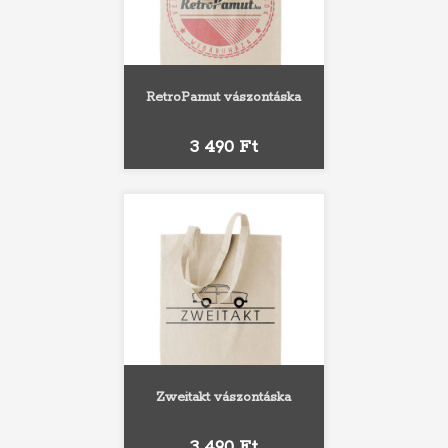
RetroPamut vászontáska
Ár
3 490 Ft
Zweitakt vászontáska
Ár
3 490 Ft