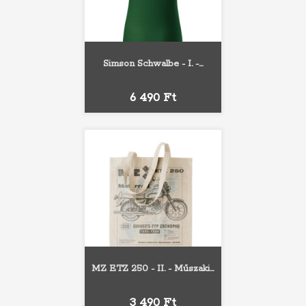
Simson Schwalbe - I. -...
Ár
6 490 Ft
MZ ETZ 250 - II. - Műszaki...
Ár
3 490 Ft