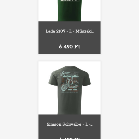
Lada 2107 - I. - Műszaki...
Ár
6 490 Ft
Simson Schwalbe - I. -...