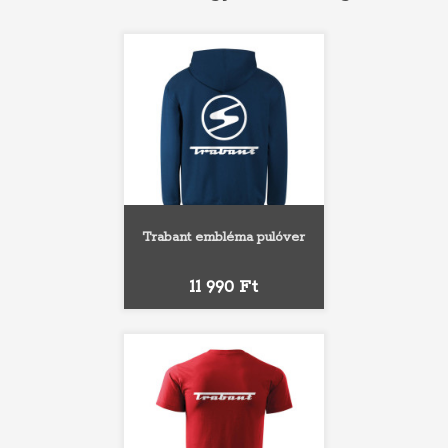
Trabant embléma pulóver
Ár
11 990 Ft