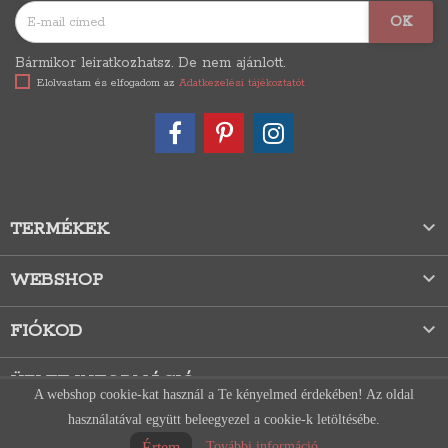
Bármikor leiratkozhatsz. De nem ajánlott.
Elolvastam és elfogadom az
Adatkezelési tájékoztatót

TERMÉKEK

WEBSHOP

FIÓKOD
ÜZLET INFORMÁCIÓ
A webshop cookie-kat használ a Te kényelmed érdekében! Az oldal
használatával együtt beleegyezel a cookie-k letöltésébe.
Értem
További információ