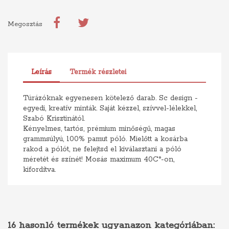
Megosztás
Leírás
Termék részletei
Túrázóknak egyenesen kötelező darab. Sc design -
egyedi, kreatív minták. Saját kézzel, szívvel-lélekkel,
Szabó Krisztinától.
Kényelmes, tartós, prémium minőségű, magas
grammsúlyú, 100% pamut póló. Mielőtt a kosárba
rakod a pólót, ne felejtsd el kiválasztani a póló
méretét és színét! Mosás maximum 40C°-on,
kifordítva.
16 hasonló termékek ugyanazon kategóriában: