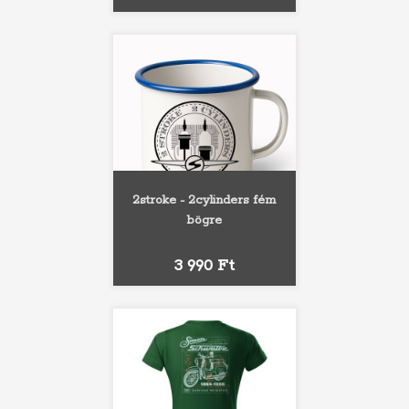
2stroke - 2cylinders fém
bögre
Ár
3 990 Ft