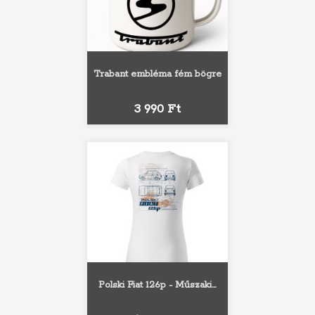
Trabant embléma fém bögre
Ár
3 990 Ft
Polski Fiat 126p - Műszaki...