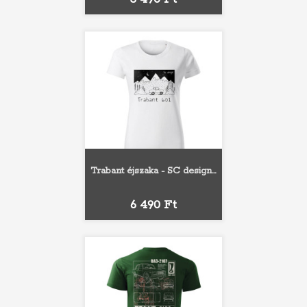
Trabant éjszaka - SC design...
Ár
6 490 Ft