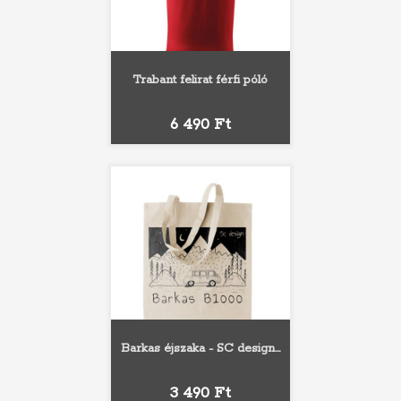
Trabant felirat férfi póló
Ár
6 490 Ft
Barkas éjszaka - SC design...
Ár
3 490 Ft