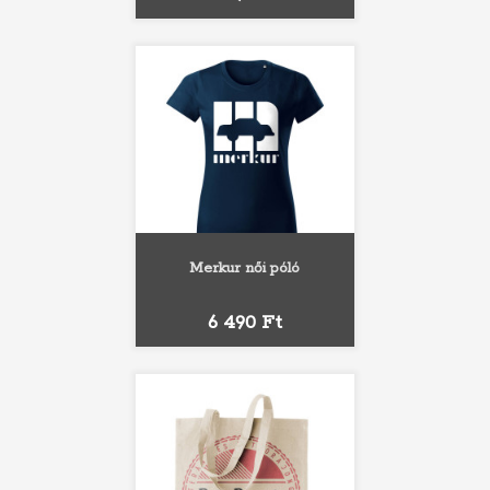
Merkur női póló
Ár
6 490 Ft