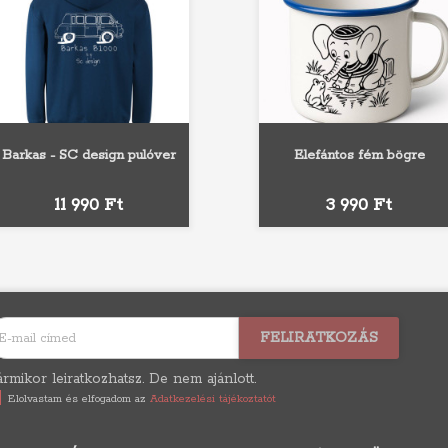
Barkas - SC design pulóver
Elefántos fém bögre
Fehér
Szürke
Fekete
Piros
Királykék
Fekete
Piros
Kék
Ár
Ár
11 990 Ft
3 990 Ft
rmikor leiratkozhatsz. De nem ajánlott.
Elolvastam és elfogadom az
Adatkezelési tájékoztatót