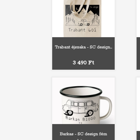
Trabant éjszaka - SC design...
Ár
3 490 Ft
Barkas - SC design fém