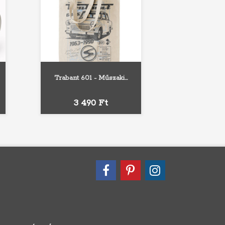
Trabant 601 - Műszaki...
Ár
3 490 Ft