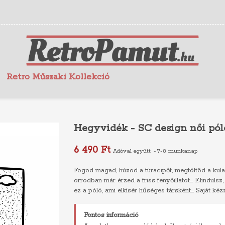
Retro Műszaki Kollekció
Hegyvidék - SC design női pól
6 490 Ft
Adóval együtt
7-8 munkanap
Fogod magad, húzod a túracipőt, megtöltöd a kula
orrodban már érzed a friss fenyőillatot... Elinduls
ez a póló, ami elkísér hűséges társként... Saját kézz
Fontos információ