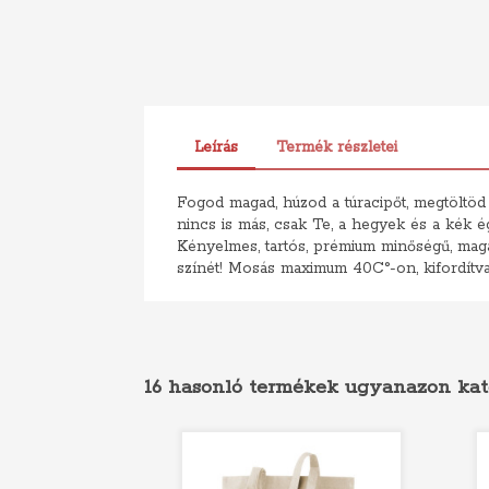
Leírás
Termék részletei
Fogod magad, húzod a túracipőt, megtöltöd a
nincs is más, csak Te, a hegyek és a kék ég.
Kényelmes, tartós, prémium minőségű, magas
színét! Mosás maximum 40C°-on, kifordítva
16 hasonló termékek ugyanazon kat