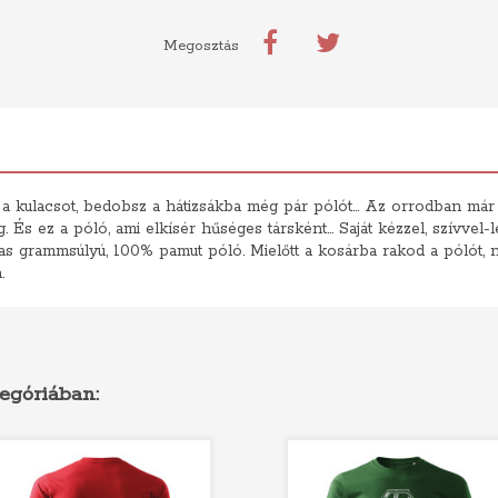
Megosztás
 kulacsot, bedobsz a hátizsákba még pár pólót... Az orrodban már érze
 És ez a póló, ami elkísér hűséges társként... Saját kézzel, szívvel-l
 grammsúlyú, 100% pamut póló. Mielőtt a kosárba rakod a pólót, ne 
.
egóriában: