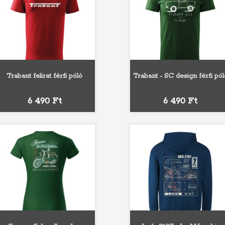
Trabant felirat férfi póló
Trabant - SC design férfi pól
Fehér
Szürke
Fekete
Sárga
Narancs
Fehér
Szürke
Fekete
Sárga
Naran
Ár
Ár
6 490 Ft
6 490 Ft