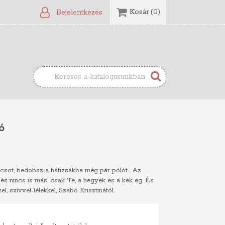
Kosár
(0)
Bejelentkezés
ó
csot, bedobsz a hátizsákba még pár pólót... Az
z, és nincs is más, csak Te, a hegyek és a kék ég. És
el, szívvel-lélekkel, Szabó Krisztinától.