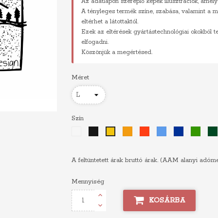
Az adatlapon szereplő képek illusztrációk, amely
A tényleges termék színe, szabása, valamint a m
eltérhet a látottaktól.
Ezek az eltérések gyártástechnológiai okokból 
elfogadni.
Köszönjük a megértésed.
Méret
Szín
Fehér
Fekete
Narancs
Piros
Világoskék
Királykék
Zöld
Sárga
A feltüntetett árak bruttó árak. (AAM alanyi adóm
Mennyiség
KOSÁRBA