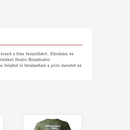
d a friss fenyőillatot... Elindulsz, és
élekkel, Szabó Krisztinától.
felejtsd el kiválasztani a póló méretét és