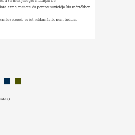
ek a termék jellegét mutatják be.
inta színe, mérete és pontos pozíciója kis mértékben
természetesek, ezért reklamációt nem tudunk
Sötétzöld
Sötétkék
Khaki
entes)