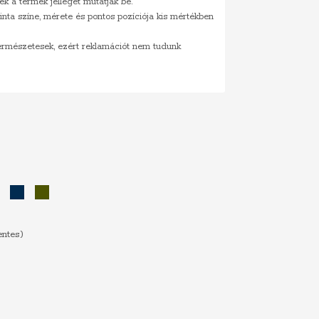
ek a termék jellegét mutatják be.
inta színe, mérete és pontos pozíciója kis mértékben
természetesek, ezért reklamációt nem tudunk
Sötétzöld
Sötétkék
Khaki
entes)