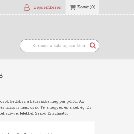
Kosár
(0)
Bejelentkezés
ó
csot, bedobsz a hátizsákba még pár pólót... Az
z, és nincs is más, csak Te, a hegyek és a kék ég. És
el, szívvel-lélekkel, Szabó Krisztinától.