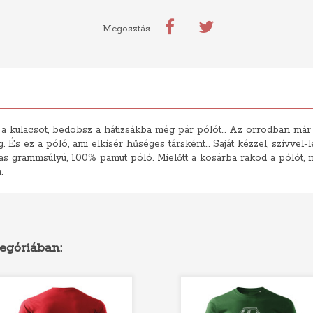
Megosztás
 kulacsot, bedobsz a hátizsákba még pár pólót... Az orrodban már érze
 És ez a póló, ami elkísér hűséges társként... Saját kézzel, szívvel-l
 grammsúlyú, 100% pamut póló. Mielőtt a kosárba rakod a pólót, ne 
.
egóriában: