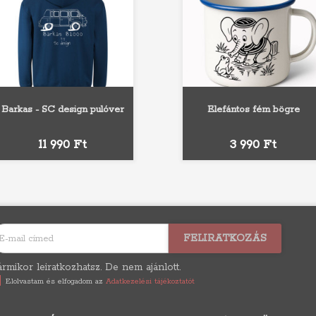
Barkas - SC design pulóver
Elefántos fém bögre
Fehér
Szürke
Fekete
Piros
Királykék
Fekete
Piros
Kék
Ár
Ár
11 990 Ft
3 990 Ft
rmikor leiratkozhatsz. De nem ajánlott.
Elolvastam és elfogadom az
Adatkezelési tájékoztatót