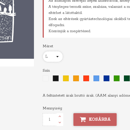
Az adatlapon szereplő képek illusztrációk, amely
A tényleges termék színe, szabása, valamint a m
eltérhet a látottaktól.
Ezek az eltérések gyártástechnológiai okokból 
elfogadni.
Köszönjük a megértésed.
Méret
Szín
Fehér
Sárga
Narancs
Piros
Világoskék
Királykék
Zöld
Fekete
A feltüntetett árak bruttó árak. (AAM alanyi adóm
Mennyiség
KOSÁRBA