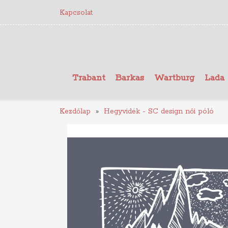
Kapcsolat
Trabant
Barkas
Wartburg
Lada
Kezdőlap
Hegyvidék - SC design női póló