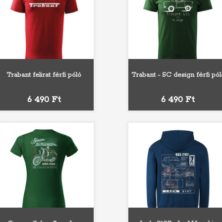
Trabant felirat férfi póló
Trabant - SC design férfi pól
Fehér
Szürke
Fekete
Sárga
Narancs
Fehér
Szürke
Fekete
Sárga
Naran
Ár
Ár
6 490 Ft
6 490 Ft