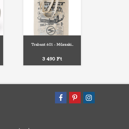
Trabant 601 - Műszaki...
Ár
3 490 Ft