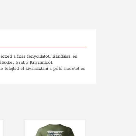
d a friss fenyőillatot... Elindulsz, és
élekkel, Szabó Krisztinától.
felejtsd el kiválasztani a póló méretét és