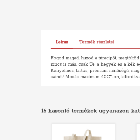
Leírás
Termék részletei
Fogod magad, húzod a túracipőt, megtöltöd a
nincs is más, csak Te, a hegyek és a kék ég.
Kényelmes, tartós, prémium minőségű, magas
színét! Mosás maximum 40C°-on, kifordítva
16 hasonló termékek ugyanazon kat