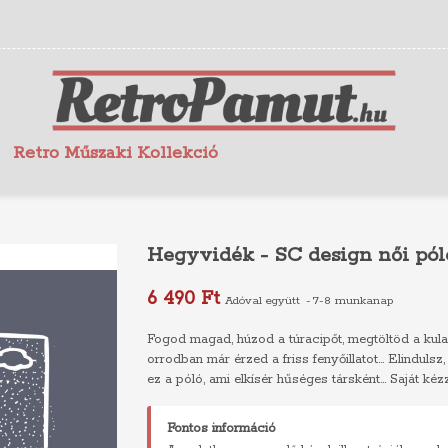
Retro Műszaki Kollekció
Hegyvidék - SC design női pól
6 490 Ft
Adóval együtt
7-8 munkanap
Fogod magad, húzod a túracipőt, megtöltöd a kula
orrodban már érzed a friss fenyőillatot... Elinduls
ez a póló, ami elkísér hűséges társként... Saját kézz
Fontos információ