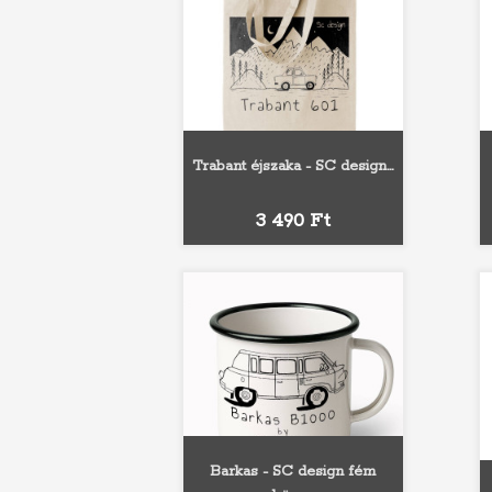
Trabant éjszaka - SC design...
Ár
3 490 Ft
Barkas - SC design fém