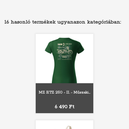
16 hasonló termékek ugyanazon kategóriában:
MZ ETZ 250 - II. - Műszaki...
Ár
6 490 Ft