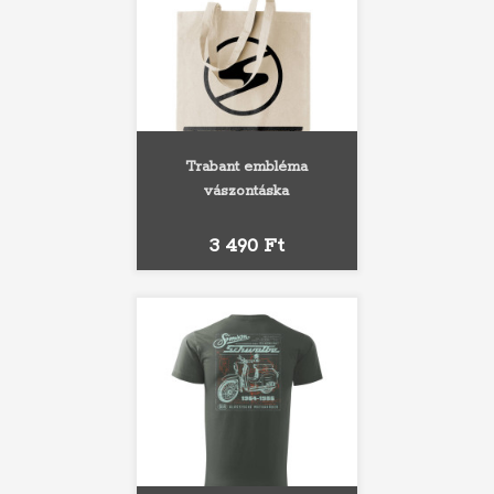
Trabant embléma
vászontáska
Ár
3 490 Ft