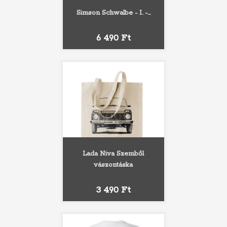
Simson Schwalbe - I. -...
Ár
6 490 Ft
Lada Niva Szemből
vászontáska
Ár
3 490 Ft