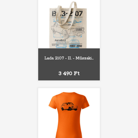
Lada 2107 - II. - Műszaki...
Ár
3 490 Ft