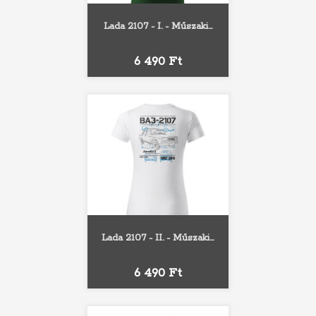
Lada 2107 - I. - Műszaki...
Ár
6 490 Ft
Lada 2107 - II. - Műszaki...
Ár
6 490 Ft