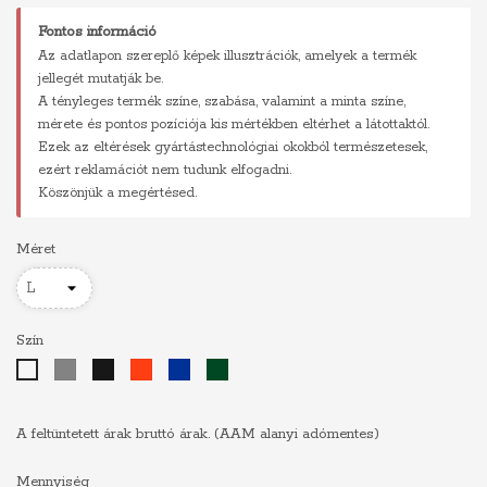
Fontos információ
Az adatlapon szereplő képek illusztrációk, amelyek a termék
jellegét mutatják be.
A tényleges termék színe, szabása, valamint a minta színe,
mérete és pontos pozíciója kis mértékben eltérhet a látottaktól.
Ezek az eltérések gyártástechnológiai okokból természetesek,
ezért reklamációt nem tudunk elfogadni.
Köszönjük a megértésed.
Méret
Szín
Szürke
Fekete
Piros
Királykék
Sötétzöld
Fehér
A feltüntetett árak bruttó árak. (AAM alanyi adómentes)
Mennyiség