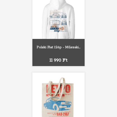
Polski Fiat 126p - Műszaki...
Ár
11 990 Ft