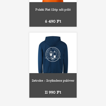
Polski Fiat 126p női póló
Ár
6 490 Ft
2stroke - 2cylinders pulóver
Ár
11 990 Ft