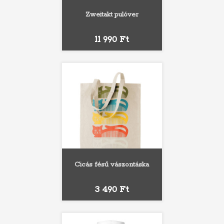
Zweitakt pulóver
Ár
11 990 Ft
Cicás fésű vászontáska
Ár
3 490 Ft