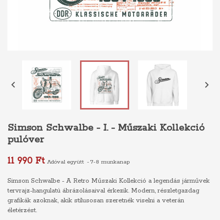


Simson Schwalbe - I. - Műszaki Kollekció
pulóver
11 990 Ft
Adóval együtt
7-8 munkanap
Simson Schwalbe - A Retro Műszaki Kollekció a legendás járművek
tervrajz-hangulatú ábrázolásaival érkezik. Modern, részletgazdag
grafikák azoknak, akik stílusosan szeretnék viselni a veterán
életérzést.