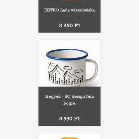
RETRO Lada vászontáska
Ár
3 490 Ft
Hegyek - SC design fém
bögre
Ár
3 990 Ft