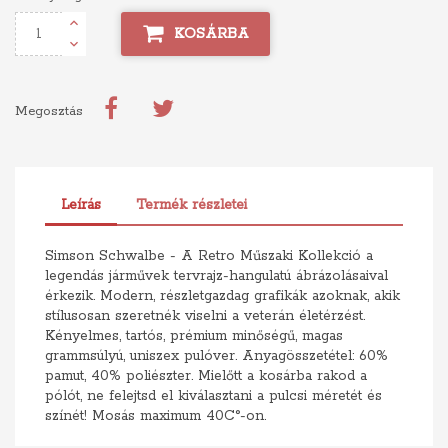
KOSÁRBA
Megosztás
Leírás
Termék részletei
Simson Schwalbe - A Retro Műszaki Kollekció a
legendás járművek tervrajz-hangulatú ábrázolásaival
érkezik. Modern, részletgazdag grafikák azoknak, akik
stílusosan szeretnék viselni a veterán életérzést.
Kényelmes, tartós, prémium minőségű, magas
grammsúlyú, uniszex pulóver. Anyagösszetétel: 60%
pamut, 40% poliészter. Mielőtt a kosárba rakod a
pólót, ne felejtsd el kiválasztani a pulcsi méretét és
színét! Mosás maximum 40C°-on.