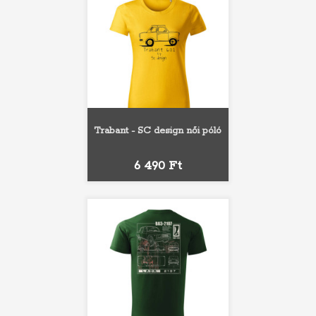
Trabant - SC design női póló
Ár
6 490 Ft