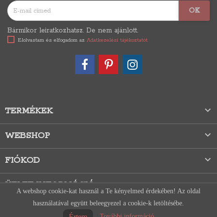
Bármikor leiratkozhatsz. De nem ajánlott.
Elolvastam és elfogadom az
Adatkezelési tájékoztatót

TERMÉKEK

WEBSHOP

FIÓKOD
ÜZLET INFORMÁCIÓ
A webshop cookie-kat használ a Te kényelmed érdekében! Az oldal
használatával együtt beleegyezel a cookie-k letöltésébe.
Értem
További információ