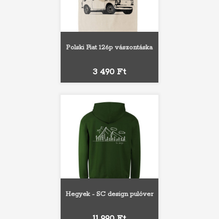
Polski Fiat 126p vászontáska
Ár
3 490 Ft
Hegyek - SC design pulóver
Ár
11 990 Ft