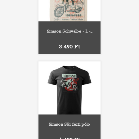
Simson Schwalbe - I. -...
Ár
3 490 Ft
Simson S51 férfi póló