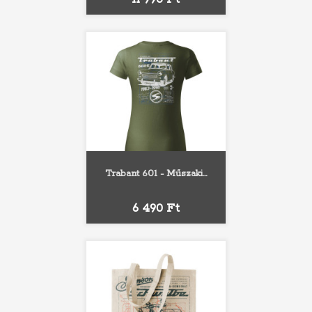
Trabant 601 - Műszaki...
Ár
6 490 Ft