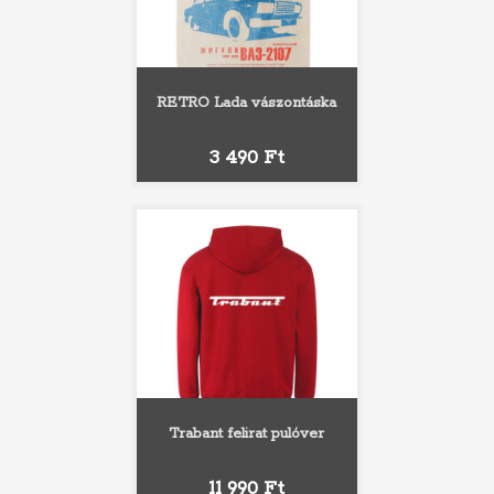
RETRO Lada vászontáska
Ár
3 490 Ft
Trabant felirat pulóver
Ár
11 990 Ft