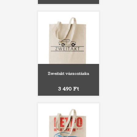
Zweitakt vászontáska
Ár
3 490 Ft