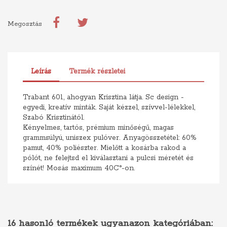
Megosztás
Leírás
Termék részletei
Trabant 601, ahogyan Krisztina látja. Sc design -
egyedi, kreatív minták. Saját kézzel, szívvel-lélekkel,
Szabó Krisztinától.
Kényelmes, tartós, prémium minőségű, magas
grammsúlyú, uniszex pulóver. Anyagösszetétel: 60%
pamut, 40% poliészter. Mielőtt a kosárba rakod a
pólót, ne felejtsd el kiválasztani a pulcsi méretét és
színét! Mosás maximum 40C°-on.
16 hasonló termékek ugyanazon kategóriában: