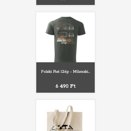
Polski Fiat 126p - Műszaki...
Ár
6 490 Ft