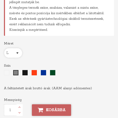
jellegét mutatják be.
A tényleges termék színe, szabása, valamint a minta színe,
mérete és pontos pozíciója kis mértékben eltérhet a látottaktól.
Ezek az eltérések gyártástechnológiai okokból természetesek,
ezért reklamációt nem tudunk elfogadni.
Köszönjük a megértésed.
Méret
Szín
Fehér
Fekete
Piros
Királykék
Sötétzöld
Szürke
A feltüntetett árak bruttó árak. (AAM alanyi adómentes)
Mennyiség
KOSÁRBA