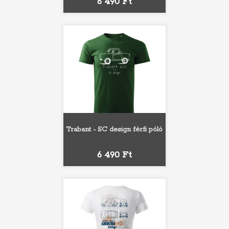
Ár
6 490 Ft
Trabant - SC design férfi póló
Ár
6 490 Ft