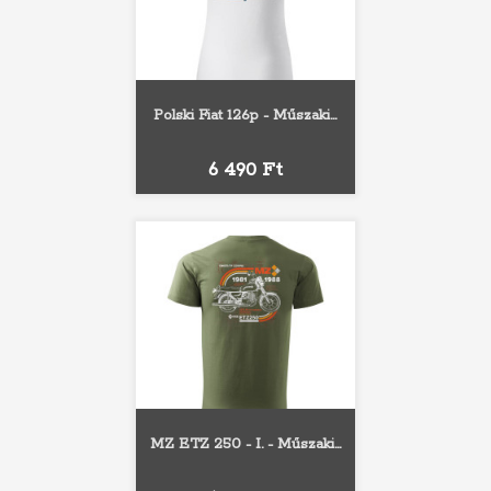
Polski Fiat 126p - Műszaki...
Ár
6 490 Ft
MZ ETZ 250 - I. - Műszaki...