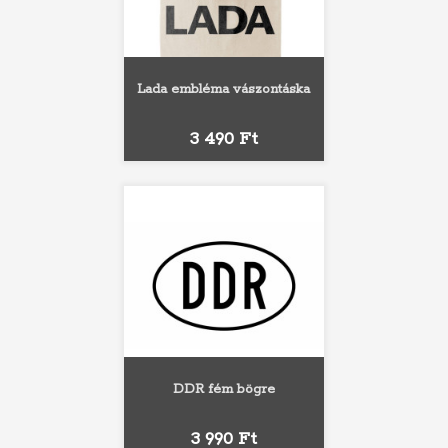
Lada embléma vászontáska
Ár
3 490 Ft
DDR fém bögre
Ár
3 990 Ft