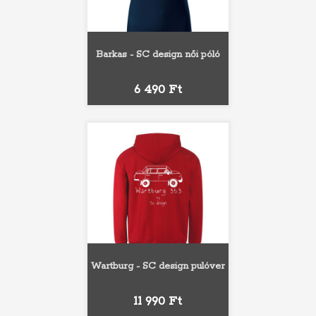
Barkas - SC design női póló
Ár
6 490 Ft
Wartburg - SC design pulóver
Ár
11 990 Ft