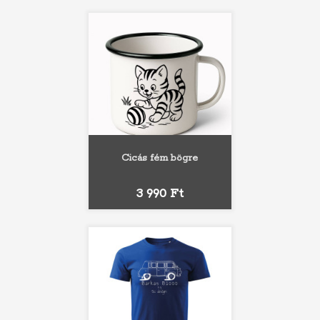
Cicás fém bögre
Ár
3 990 Ft