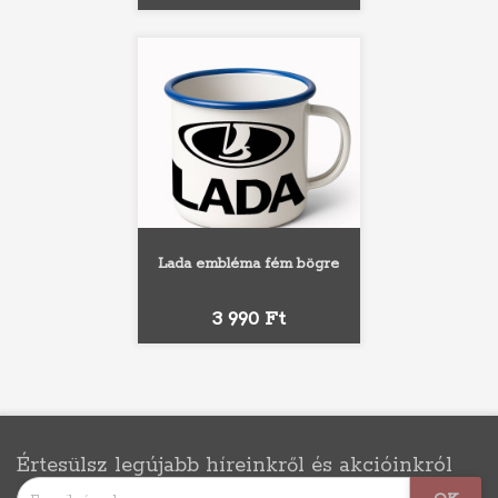
Lada embléma fém bögre
Ár
3 990 Ft
Értesülsz legújabb híreinkről és akcióinkról