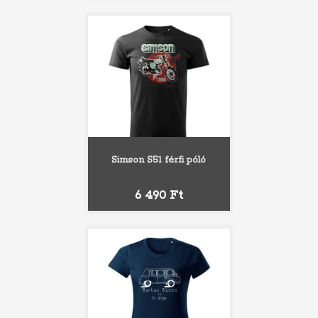
Simson S51 férfi póló
Ár
6 490 Ft