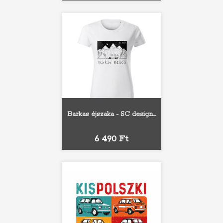
Barkas éjszaka - SC design...
Ár
6 490 Ft