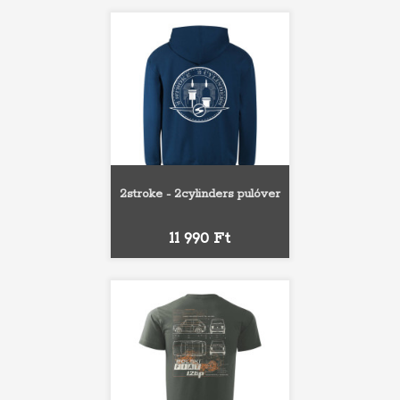
2stroke - 2cylinders pulóver
Ár
11 990 Ft