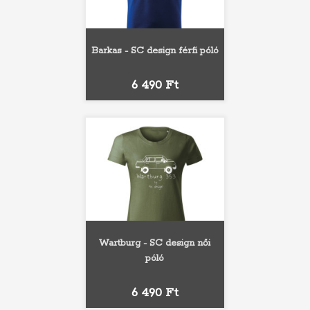
Barkas - SC design férfi póló
Ár
6 490 Ft
Wartburg - SC design női
póló
Ár
6 490 Ft