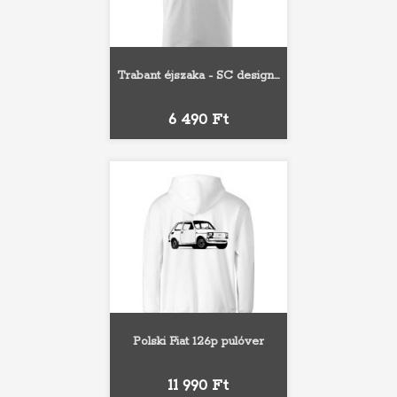
Trabant éjszaka - SC design...
Ár
6 490 Ft
Polski Fiat 126p pulóver
Ár
11 990 Ft