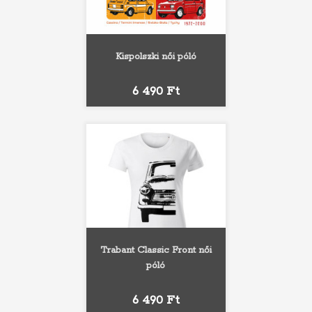
Kispolszki női póló
Ár
6 490 Ft
Trabant Classic Front női
póló
Ár
6 490 Ft