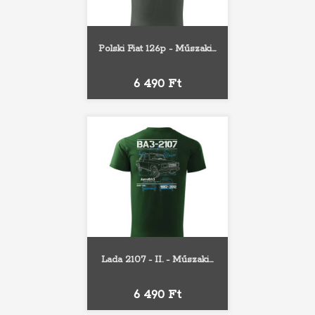
Polski Fiat 126p - Műszaki...
Ár
6 490 Ft
Lada 2107 - II. - Műszaki...
Ár
6 490 Ft