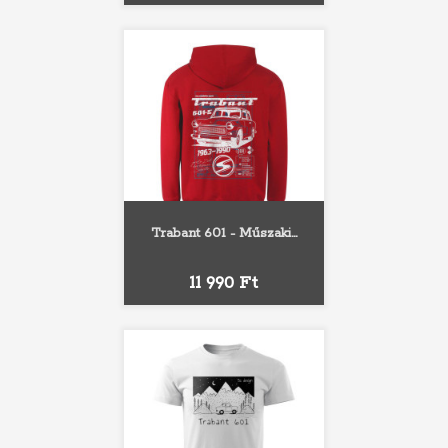
Trabant 601 - Műszaki...
Ár
11 990 Ft