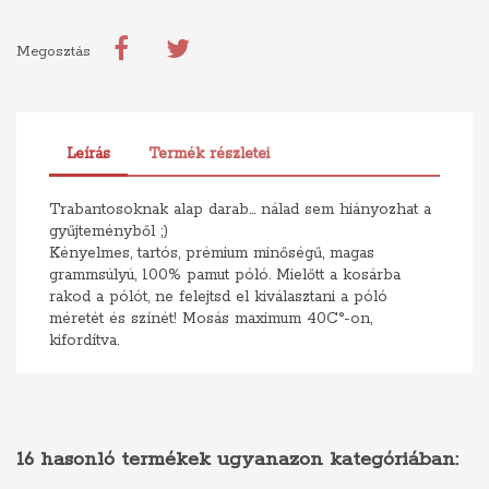
Megosztás
Leírás
Termék részletei
Trabantosoknak alap darab... nálad sem hiányozhat a
gyűjteményből ;)
Kényelmes, tartós, prémium minőségű, magas
grammsúlyú, 100% pamut póló. Mielőtt a kosárba
rakod a pólót, ne felejtsd el kiválasztani a póló
méretét és színét! Mosás maximum 40C°-on,
kifordítva.
16 hasonló termékek ugyanazon kategóriában: