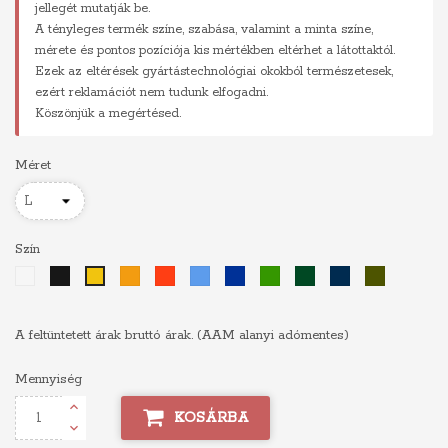
jellegét mutatják be.
A tényleges termék színe, szabása, valamint a minta színe,
mérete és pontos pozíciója kis mértékben eltérhet a látottaktól.
Ezek az eltérések gyártástechnológiai okokból természetesek,
ezért reklamációt nem tudunk elfogadni.
Köszönjük a megértésed.
Méret
Szín
Fehér
Fekete
Narancs
Piros
Világoskék
Királykék
Zöld
Sötétzöld
Sötétkék
Khaki
Sárga
A feltüntetett árak bruttó árak. (AAM alanyi adómentes)
Mennyiség
KOSÁRBA