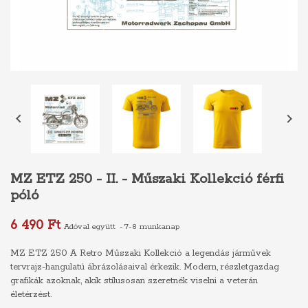


MZ ETZ 250 - II. - Műszaki Kollekció férfi
póló
6 490 Ft
Adóval együtt
7-8 munkanap
MZ ETZ 250 A Retro Műszaki Kollekció a legendás járművek
tervrajz-hangulatú ábrázolásaival érkezik. Modern, részletgazdag
grafikák azoknak, akik stílusosan szeretnék viselni a veterán
életérzést.