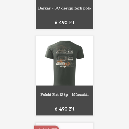
Barkas - SC design férfi póló
Ár
6 490 Ft
Polski Fiat 126p - Műszaki...
Ár
6 490 Ft