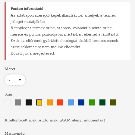
Fontos információ
Az adatlapon szereplő képek illusztrációk, amelyek a termék
jellegét mutatják be.
A tényleges termék színe, szabása, valamint a minta színe,
mérete és pontos pozíciója kis mértékben eltérhet a látottaktól.
Ezek az eltérések gyártástechnológiai okokból természetesek,
ezért reklamációt nem tudunk elfogadni.
Köszönjük a megértésed.
Méret
Szín
Fehér
Szürke
Fekete
Narancs
Piros
Világoskék
Királykék
Zöld
Sötétzöld
Khaki
Sárga
A feltüntetett árak bruttó árak. (AAM alanyi adómentes)
Mennyiség