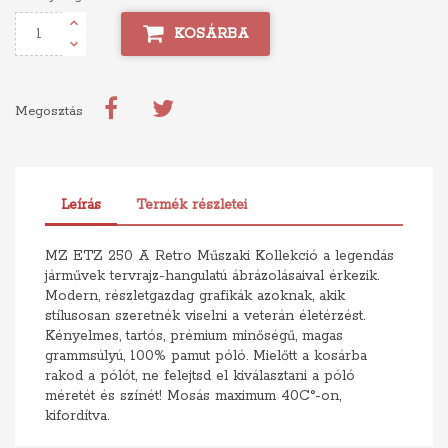
KOSÁRBA
Megosztás
Leírás
Termék részletei
MZ ETZ 250 A Retro Műszaki Kollekció a legendás
járművek tervrajz-hangulatú ábrázolásaival érkezik.
Modern, részletgazdag grafikák azoknak, akik
stílusosan szeretnék viselni a veterán életérzést.
Kényelmes, tartós, prémium minőségű, magas
grammsúlyú, 100% pamut póló. Mielőtt a kosárba
rakod a pólót, ne felejtsd el kiválasztani a póló
méretét és színét! Mosás maximum 40C°-on,
kifordítva.