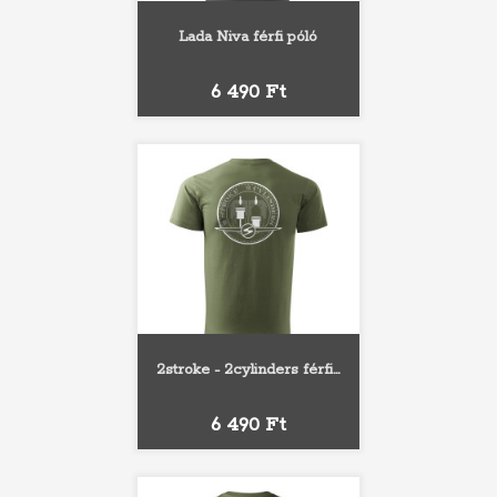
Lada Niva férfi póló
Ár
6 490 Ft
2stroke - 2cylinders férfi...
Ár
6 490 Ft