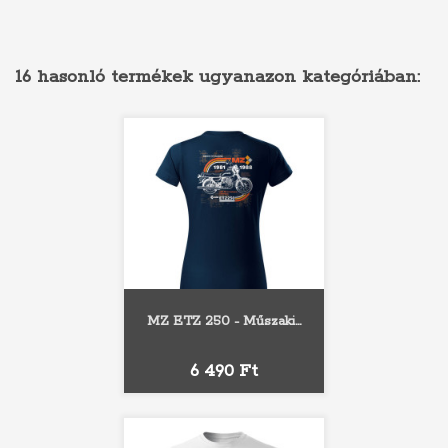
16 hasonló termékek ugyanazon kategóriában:
MZ ETZ 250 - Műszaki...
Ár
6 490 Ft