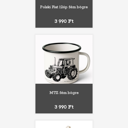
Polski Fiat 126p fém bögre
Ár
3 990 Ft
MTZ fém bögre
Ár
3 990 Ft