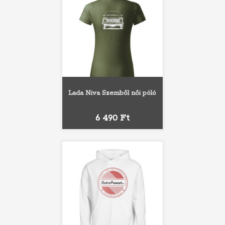
Lada Niva Szemből női póló
Ár
6 490 Ft