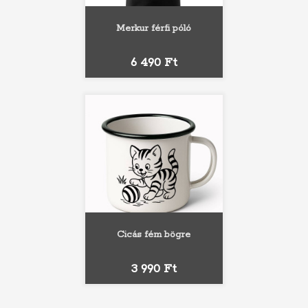
Merkur férfi póló
Ár
6 490 Ft
Cicás fém bögre
Ár
3 990 Ft