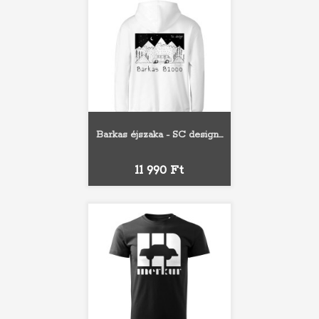
Barkas éjszaka - SC design...
Ár
11 990 Ft