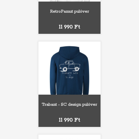
RetroPamut pulóver
Ár
11 990 Ft
Trabant - SC design pulóver
Ár
11 990 Ft