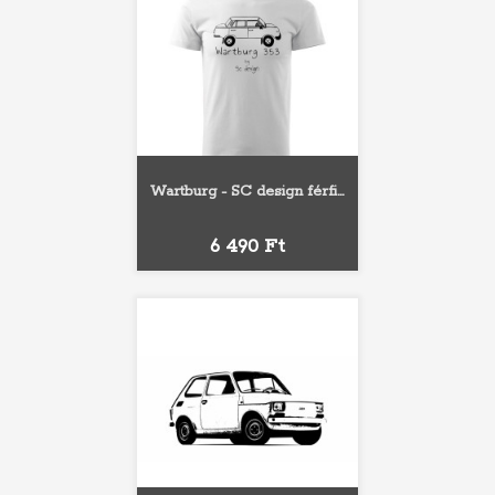
Wartburg - SC design férfi...
Ár
6 490 Ft