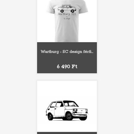
Wartburg - SC design férfi...
Ár
6 490 Ft