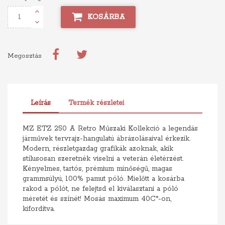
KOSÁRBA
Megosztás
Leírás
Termék részletei
MZ ETZ 250 A Retro Műszaki Kollekció a legendás
járművek tervrajz-hangulatú ábrázolásaival érkezik.
Modern, részletgazdag grafikák azoknak, akik
stílusosan szeretnék viselni a veterán életérzést.
Kényelmes, tartós, prémium minőségű, magas
grammsúlyú, 100% pamut póló. Mielőtt a kosárba
rakod a pólót, ne felejtsd el kiválasztani a póló
méretét és színét! Mosás maximum 40C°-on,
kifordítva.