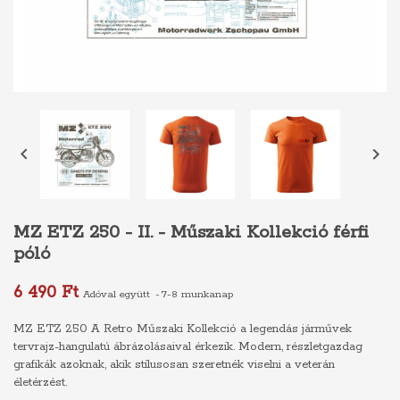


MZ ETZ 250 - II. - Műszaki Kollekció férfi
póló
6 490 Ft
Adóval együtt
7-8 munkanap
MZ ETZ 250 A Retro Műszaki Kollekció a legendás járművek
tervrajz-hangulatú ábrázolásaival érkezik. Modern, részletgazdag
grafikák azoknak, akik stílusosan szeretnék viselni a veterán
életérzést.