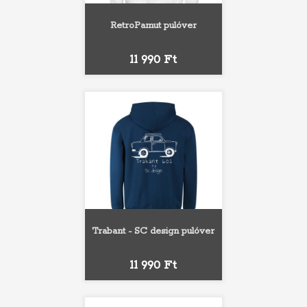
RetroPamut pulóver
Ár
11 990 Ft
Trabant - SC design pulóver
Ár
11 990 Ft