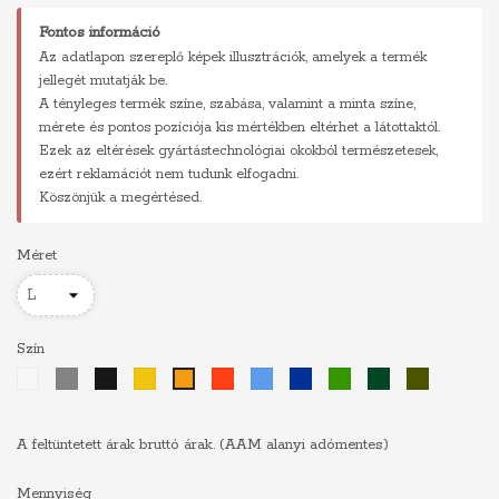
Fontos információ
Az adatlapon szereplő képek illusztrációk, amelyek a termék
jellegét mutatják be.
A tényleges termék színe, szabása, valamint a minta színe,
mérete és pontos pozíciója kis mértékben eltérhet a látottaktól.
Ezek az eltérések gyártástechnológiai okokból természetesek,
ezért reklamációt nem tudunk elfogadni.
Köszönjük a megértésed.
Méret
Szín
Fehér
Szürke
Fekete
Sárga
Piros
Világoskék
Királykék
Zöld
Sötétzöld
Khaki
Narancs
A feltüntetett árak bruttó árak. (AAM alanyi adómentes)
Mennyiség