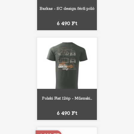
Barkas - SC design férfi póló
Ár
6 490 Ft
Polski Fiat 126p - Műszaki...
Ár
6 490 Ft