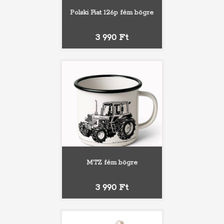
Polski Fiat 126p fém bögre
Ár
3 990 Ft
MTZ fém bögre
Ár
3 990 Ft