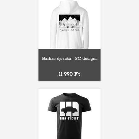
Barkas éjszaka - SC design...
Ár
11 990 Ft