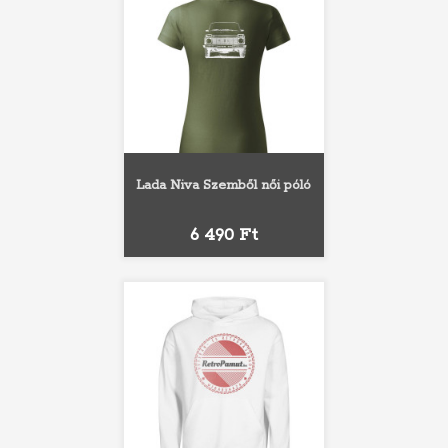
Lada Niva Szemből női póló
Ár
6 490 Ft