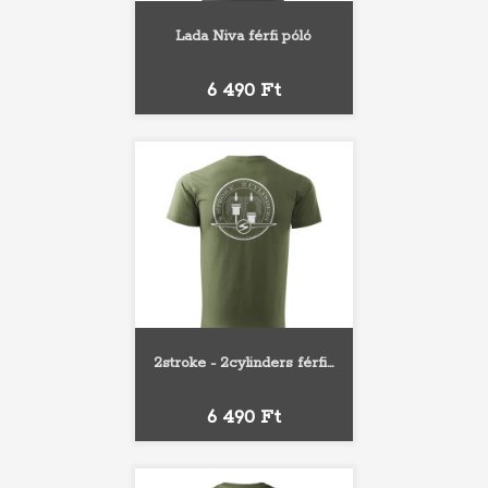
Lada Niva férfi póló
Ár
6 490 Ft
2stroke - 2cylinders férfi...
Ár
6 490 Ft