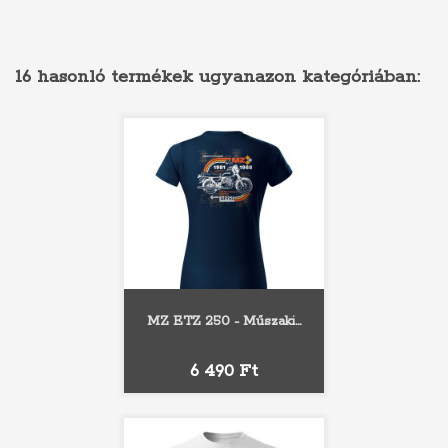
16 hasonló termékek ugyanazon kategóriában:
MZ ETZ 250 - Műszaki...
Ár
6 490 Ft