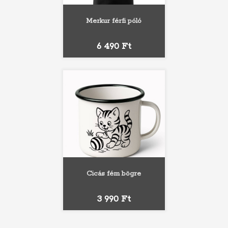
Merkur férfi póló
Ár
6 490 Ft
Cicás fém bögre
Ár
3 990 Ft