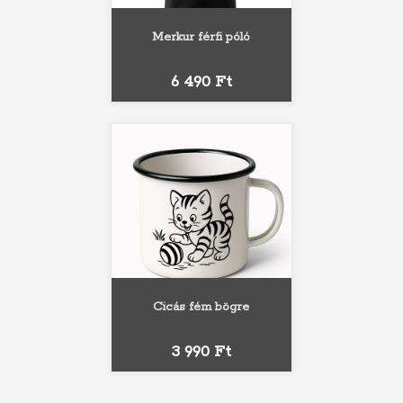
Merkur férfi póló
Ár
6 490 Ft
Cicás fém bögre
Ár
3 990 Ft