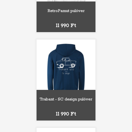
RetroPamut pulóver
Ár
11 990 Ft
Trabant - SC design pulóver
Ár
11 990 Ft