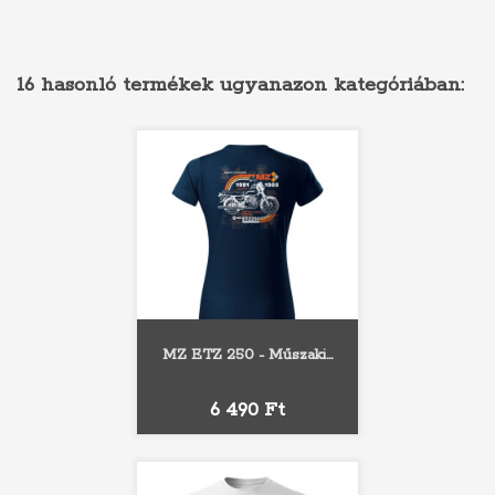
16 hasonló termékek ugyanazon kategóriában:
MZ ETZ 250 - Műszaki...
Ár
6 490 Ft