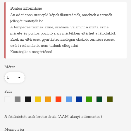
Fontos információ
Az adatlapon szereplő képek illusztrációk, amelyek a termék
jellegét mutatják be.
A tényleges termék színe, szabása, valamint a minta színe,
mérete és pontos pozíciója kis mértékben eltérhet a látottaktól.
Ezek az eltérések gyártástechnológiai okokból természetesek,
ezért reklamációt nem tudunk elfogadni.
Köszönjük a megértésed.
Méret
Szín
Fehér
Szürke
Fekete
Sárga
Narancs
Piros
Világoskék
Királykék
Zöld
Khaki
Sötétzöld
A feltüntetett árak bruttó árak. (AAM alanyi adómentes)
Mennyiség