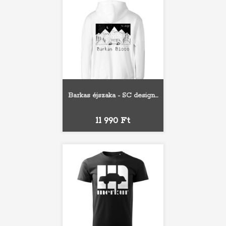
Barkas éjszaka - SC design...
Ár
11 990 Ft