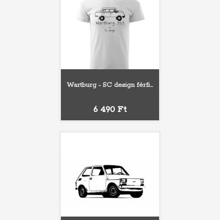
Wartburg - SC design férfi...
Ár
6 490 Ft