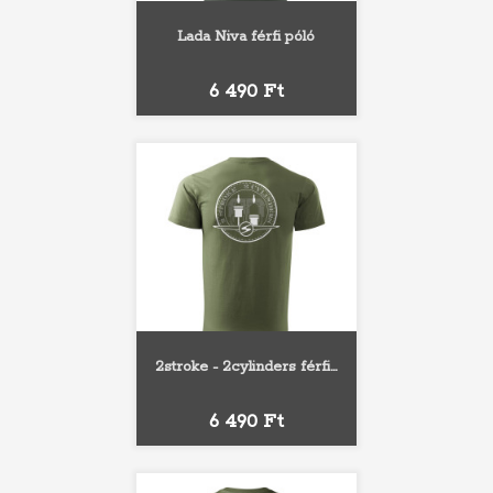
Lada Niva férfi póló
Ár
6 490 Ft
2stroke - 2cylinders férfi...
Ár
6 490 Ft