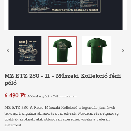


MZ ETZ 250 - II. - Műszaki Kollekció férfi
póló
6 490 Ft
Adóval együtt
7-8 munkanap
MZ ETZ 250 A Retro Műszaki Kollekció a legendás járművek
tervrajz-hangulatú ábrázolásaival érkezik. Modern, részletgazdag
grafikák azoknak, akik stílusosan szeretnék viselni a veterán
életérzést.