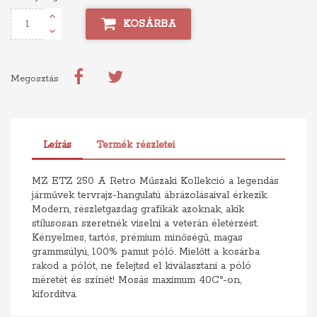
KOSÁRBA
Megosztás
Leírás
Termék részletei
MZ ETZ 250 A Retro Műszaki Kollekció a legendás
járművek tervrajz-hangulatú ábrázolásaival érkezik.
Modern, részletgazdag grafikák azoknak, akik
stílusosan szeretnék viselni a veterán életérzést.
Kényelmes, tartós, prémium minőségű, magas
grammsúlyú, 100% pamut póló. Mielőtt a kosárba
rakod a pólót, ne felejtsd el kiválasztani a póló
méretét és színét! Mosás maximum 40C°-on,
kifordítva.