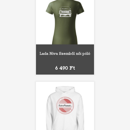
Lada Niva Szemből női póló
Ár
6 490 Ft