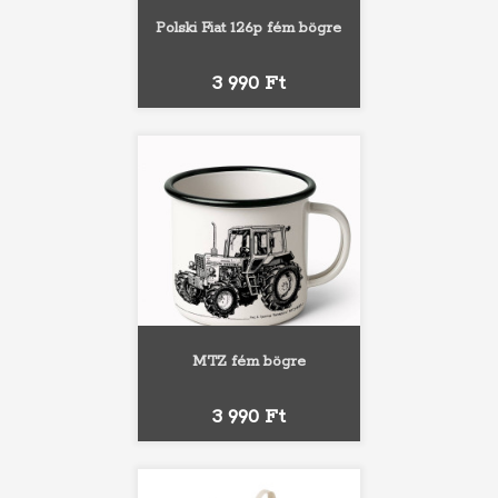
Polski Fiat 126p fém bögre
Ár
3 990 Ft
MTZ fém bögre
Ár
3 990 Ft