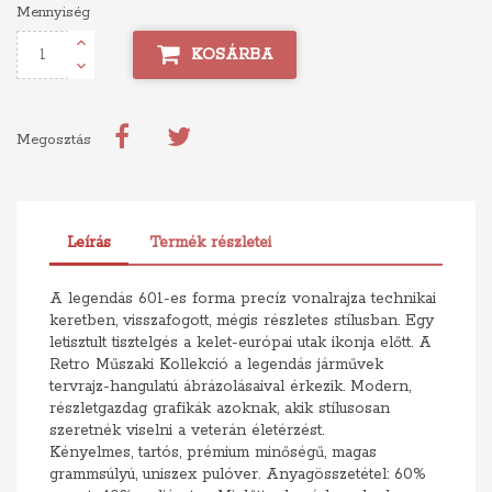
Mennyiség
KOSÁRBA
Megosztás
Leírás
Termék részletei
A legendás 601-es forma precíz vonalrajza technikai
keretben, visszafogott, mégis részletes stílusban. Egy
letisztult tisztelgés a kelet-európai utak ikonja előtt. A
Retro Műszaki Kollekció a legendás járművek
tervrajz-hangulatú ábrázolásaival érkezik. Modern,
részletgazdag grafikák azoknak, akik stílusosan
szeretnék viselni a veterán életérzést.
Kényelmes, tartós, prémium minőségű, magas
grammsúlyú, uniszex pulóver. Anyagösszetétel: 60%