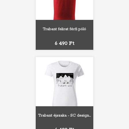
Trabant felirat férfi póló
Ár
6 490 Ft
Trabant éjszaka - SC design...