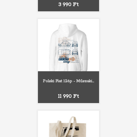
Ár
3 990 Ft
Polski Fiat 126p - Műszaki...
Ár
11 990 Ft