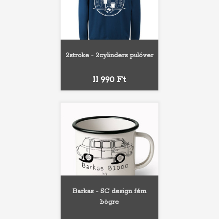
2stroke - 2cylinders pulóver
Ár
11 990 Ft
Barkas - SC design fém
bögre