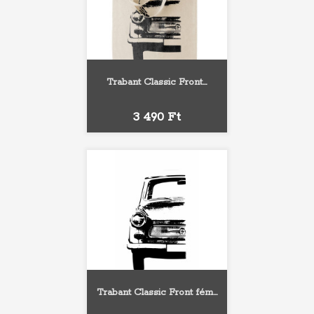
Trabant Classic Front...
Ár
3 490 Ft
Trabant Classic Front fém...