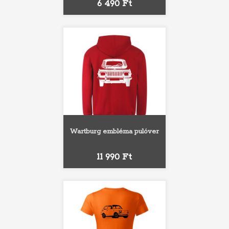
Ár
6 490 Ft
Wartburg embléma pulóver
Ár
11 990 Ft