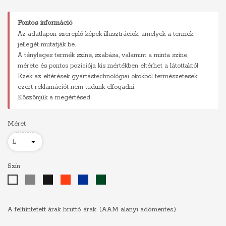
Fontos információ
Az adatlapon szereplő képek illusztrációk, amelyek a termék
jellegét mutatják be.
A tényleges termék színe, szabása, valamint a minta színe,
mérete és pontos pozíciója kis mértékben eltérhet a látottaktól.
Ezek az eltérések gyártástechnológiai okokból természetesek,
ezért reklamációt nem tudunk elfogadni.
Köszönjük a megértésed.
Méret
Szín
Szürke
Fekete
Piros
Királykék
Sötétzöld
Fehér
A feltüntetett árak bruttó árak. (AAM alanyi adómentes)