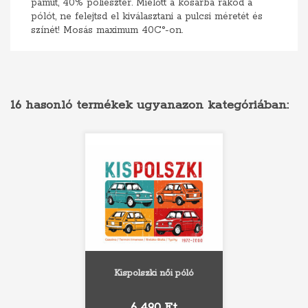
pamut, 40% poliészter. Mielőtt a kosárba rakod a
pólót, ne felejtsd el kiválasztani a pulcsi méretét és
színét! Mosás maximum 40C°-on.
16 hasonló termékek ugyanazon kategóriában:
Kispolszki női póló
Ár
6 490 Ft