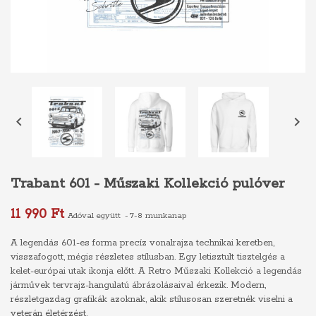


Trabant 601 - Műszaki Kollekció pulóver
11 990 Ft
Adóval együtt
7-8 munkanap
A legendás 601-es forma precíz vonalrajza technikai keretben,
visszafogott, mégis részletes stílusban. Egy letisztult tisztelgés a
kelet-európai utak ikonja előtt. A Retro Műszaki Kollekció a legendás
járművek tervrajz-hangulatú ábrázolásaival érkezik. Modern,
részletgazdag grafikák azoknak, akik stílusosan szeretnék viselni a
veterán életérzést.