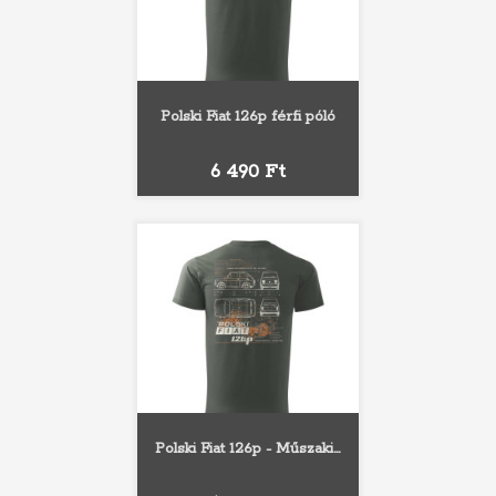
Polski Fiat 126p férfi póló
Ár
6 490 Ft
Polski Fiat 126p - Műszaki...