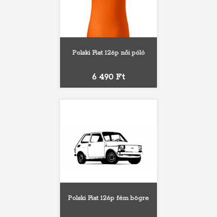
Polski Fiat 126p női póló
Ár
6 490 Ft
Polski Fiat 126p fém bögre