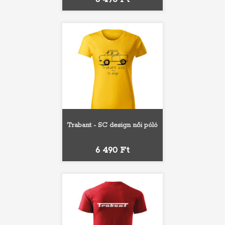
Trabant - SC design női póló
Ár
6 490 Ft