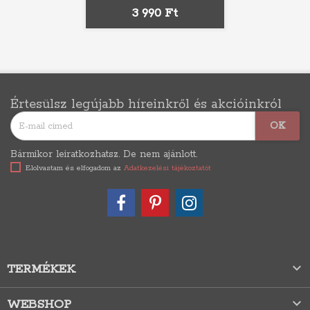
Ár
3 990 Ft
Értesülsz legújabb híreinkről és akcióinkról
Bármikor leiratkozhatsz. De nem ajánlott.
Elolvastam és elfogadom az
Adatkezelési tájékoztatót

TERMÉKEK

WEBSHOP