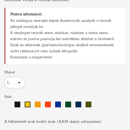
szeretnék viselni a veterán életérzést.
Fontos információ
Az adatlapon szereplő képek illusztrációk, amelyek a termék
jellegét mutatják be.
A tényleges termék színe, szabása, valamint a minta színe,
mérete és pontos pozíciója kis mértékben eltérhet a látottaktól.
Ezek az eltérések gyártástechnológiai okokból természetesek,
ezért reklamációt nem tudunk elfogadni.
Köszönjük a megértésed.
Méret
Szín
Fehér
Fekete
Narancs
Piros
Királykék
Sötétzöld
Sötétkék
Khaki
Sárga
A feltüntetett árak bruttó árak. (AAM alanyi adómentes)