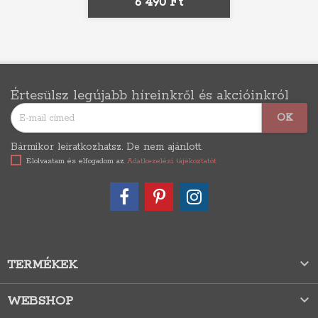
Ár
6 490 Ft
Értesülsz legújabb híreinkről és akcióinkról
Bármikor leiratkozhatsz. De nem ajánlott.
Elolvastam és elfogadom az
Adatkezelési tájékoztatót

TERMÉKEK

WEBSHOP