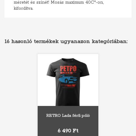
méretét és színét! Mosás maximum 40C°-on,
kifordítva.
16 hasonló termékek ugyanazon kategóriában:
RETRO Lada férfi póló
Ár
6 490 Ft