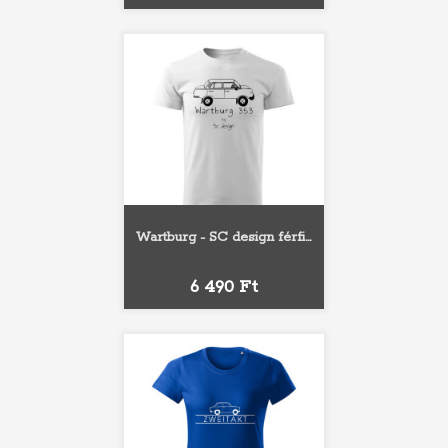
Wartburg - SC design férfi...
Ár
6 490 Ft