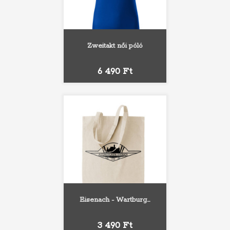
Zweitakt női póló
Ár
6 490 Ft
Eisenach - Wartburg...
Ár
3 490 Ft