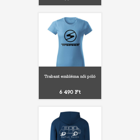
Trabant embléma női póló
Ár
6 490 Ft