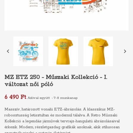


MZ ETZ 250 - Műszaki Kollekció - I.
változat női póló
6 490 Ft
Adóval együtt
7-8 munkanap
Masszív, határozott vonalú ETZ-ábrázolás. A klasszikus MZ-
robosztusság letisztultan és modernül tálalva. A Retro Műszaki
Kollekció a legendás járművek tervrajz-hangulatú ábrázolásaival
érkezik. Modern, részletgazdag grafikák azoknak, akik stílusosan