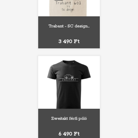
Trabant - SC design...
Ár
3 490 Ft
Zweitakt férfi póló
Ár
6 490 Ft