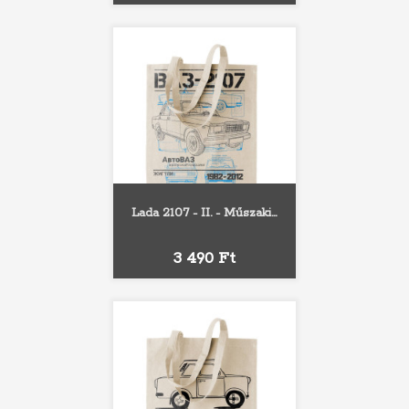
Lada 2107 - II. - Műszaki...
Ár
3 490 Ft