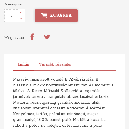
Mennyiség
KOSÁRBA
Megosztás
Leírás
Termék részletei
Masszív, határozott vonalú ETZ-ábrázolás. A
klasszikus MZ-robosztusság letisztultan és modernül
tálalva. A Retro Műszaki Kollekció a legendás
járművek tervrajz-hangulatú ábrázolásaival érkezik.
Modern, részletgazdag grafikák azoknak, akik
stílusosan szeretnék viselni a veterán életérzést.
Kényelmes, tartós, prémium minőségű, magas
grammsúlyú, 100% pamut póló. Mielőtt a kosárba
rakod a pólót, ne felejtsd el kiválasztani a póló