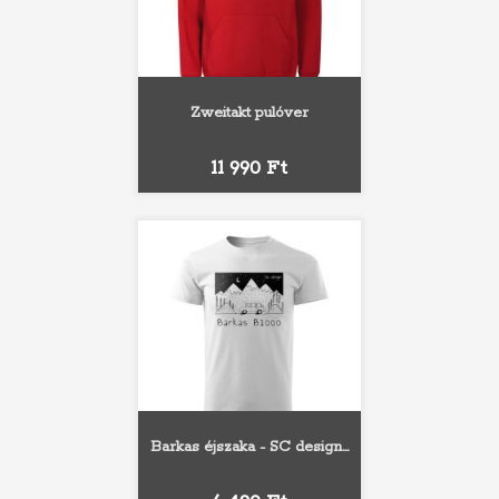
Zweitakt pulóver
Ár
11 990 Ft
Barkas éjszaka - SC design...