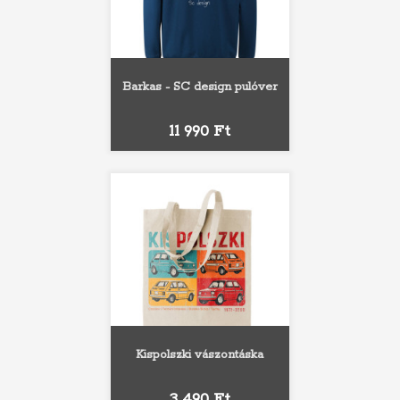
Barkas - SC design pulóver
Ár
11 990 Ft
Kispolszki vászontáska
Ár
3 490 Ft