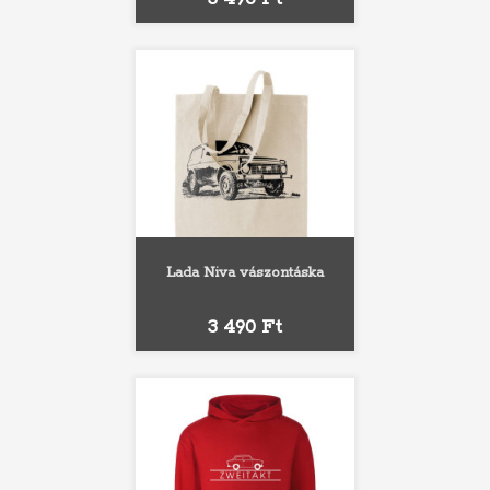
Lada Niva vászontáska
Ár
3 490 Ft