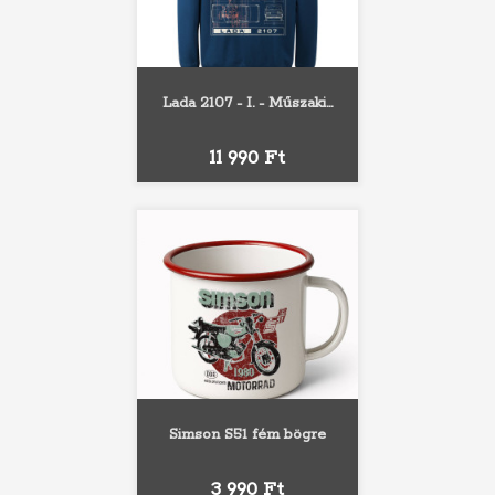
Lada 2107 - I. - Műszaki...
Ár
11 990 Ft
Simson S51 fém bögre
Ár
3 990 Ft