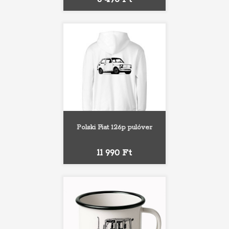
Polski Fiat 126p pulóver
Ár
11 990 Ft