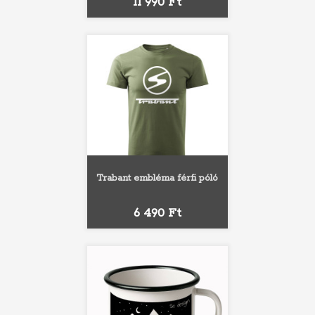
Ár
11 990 Ft
Trabant embléma férfi póló
Ár
6 490 Ft