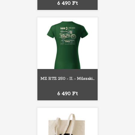
Ár
6 490 Ft
MZ ETZ 250 - II. - Műszaki...
Ár
6 490 Ft