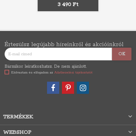
Ár
3 490 Ft
Értesülsz legújabb híreinkről és akcióinkról
Bármikor leiratkozhatsz. De nem ajánlott.
Elolvastam és elfogadom az
Adatkezelési tájékoztatót

TERMÉKEK

WEBSHOP