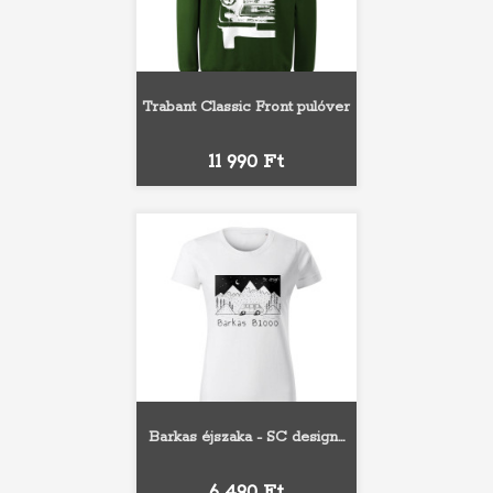
Trabant Classic Front pulóver
Ár
11 990 Ft
Barkas éjszaka - SC design...
Ár
6 490 Ft