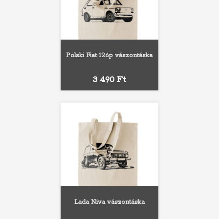
Polski Fiat 126p vászontáska
Ár
3 490 Ft
Lada Niva vászontáska