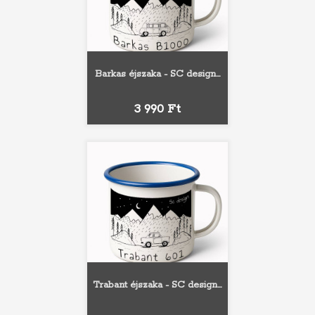
Barkas éjszaka - SC design...
Ár
3 990 Ft
Trabant éjszaka - SC design...