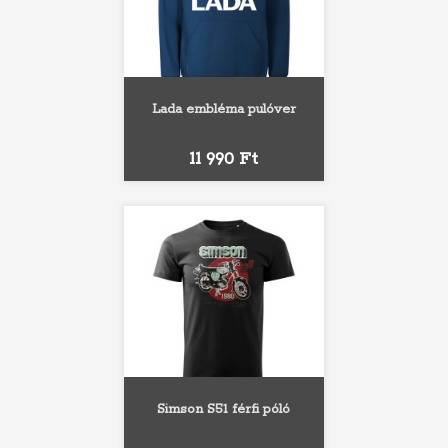
Lada embléma pulóver
Ár
11 990 Ft
Simson S51 férfi póló