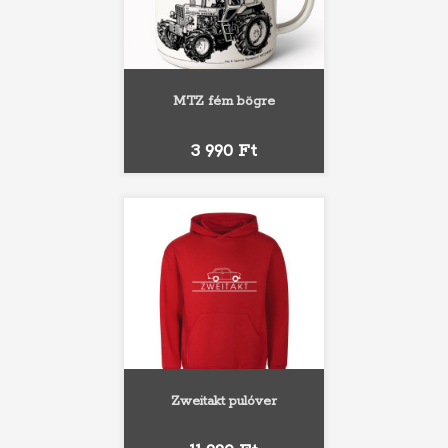
MTZ fém bögre
Ár
3 990 Ft
Zweitakt pulóver