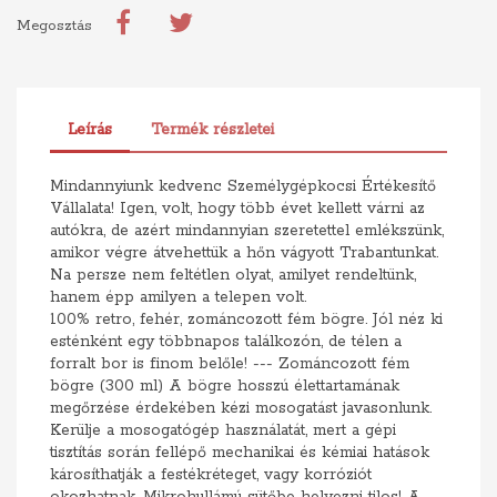
Megosztás
Leírás
Termék részletei
Mindannyiunk kedvenc Személygépkocsi Értékesítő
Vállalata! Igen, volt, hogy több évet kellett várni az
autókra, de azért mindannyian szeretettel emlékszünk,
amikor végre átvehettük a hőn vágyott Trabantunkat.
Na persze nem feltétlen olyat, amilyet rendeltünk,
hanem épp amilyen a telepen volt.
100% retro, fehér, zománcozott fém bögre. Jól néz ki
esténként egy többnapos találkozón, de télen a
forralt bor is finom belőle! --- Zománcozott fém
bögre (300 ml) A bögre hosszú élettartamának
megőrzése érdekében kézi mosogatást javasonlunk.
Kerülje a mosogatógép használatát, mert a gépi
tisztítás során fellépő mechanikai és kémiai hatások
károsíthatják a festékréteget, vagy korróziót