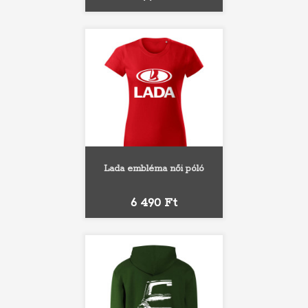
Lada embléma női póló
Ár
6 490 Ft