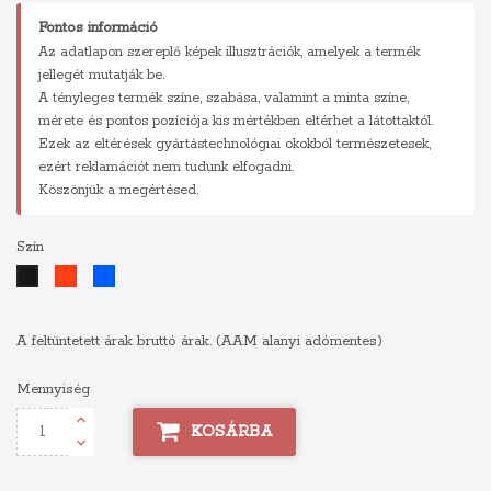
Fontos információ
Az adatlapon szereplő képek illusztrációk, amelyek a termék
jellegét mutatják be.
A tényleges termék színe, szabása, valamint a minta színe,
mérete és pontos pozíciója kis mértékben eltérhet a látottaktól.
Ezek az eltérések gyártástechnológiai okokból természetesek,
ezért reklamációt nem tudunk elfogadni.
Köszönjük a megértésed.
Szín
Piros
Kék
Fekete
A feltüntetett árak bruttó árak. (AAM alanyi adómentes)
Mennyiség
KOSÁRBA