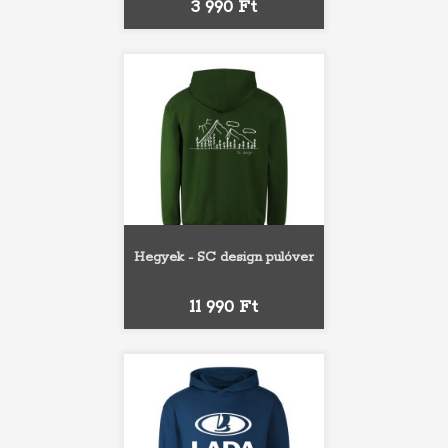
Ár
3 990 Ft
Hegyek - SC design pulóver
Ár
11 990 Ft