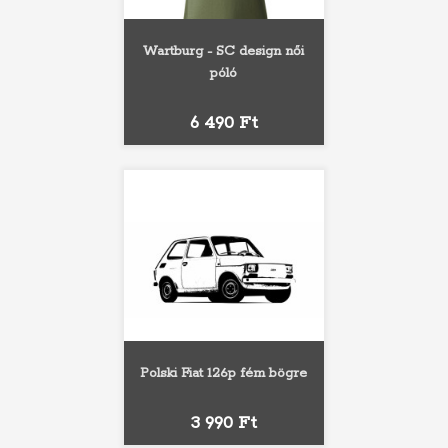
Wartburg - SC design női
póló
Ár
6 490 Ft
Polski Fiat 126p fém bögre
Ár
3 990 Ft