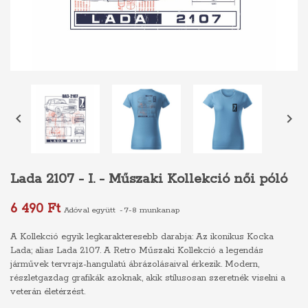


Lada 2107 - I. - Műszaki Kollekció női póló
6 490 Ft
Adóval együtt
7-8 munkanap
A Kollekció egyik legkarakteresebb darabja: Az ikonikus Kocka
Lada; alias Lada 2107. A Retro Műszaki Kollekció a legendás
járművek tervrajz-hangulatú ábrázolásaival érkezik. Modern,
részletgazdag grafikák azoknak, akik stílusosan szeretnék viselni a
veterán életérzést.