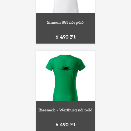
Simson S51 női póló
Ár
6 490 Ft
Eisenach - Wartburg női póló
Ár
6 490 Ft