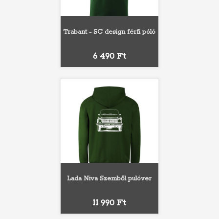
Trabant - SC design férfi póló
Ár
6 490 Ft
Lada Niva Szemből pulóver
Ár
11 990 Ft