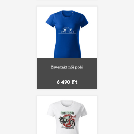
Zweitakt női póló
Ár
6 490 Ft