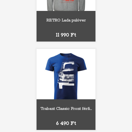
RETRO Lada pulóver
Ár
11 990 Ft
Trabant Classic Front férfi...
Ár
6 490 Ft