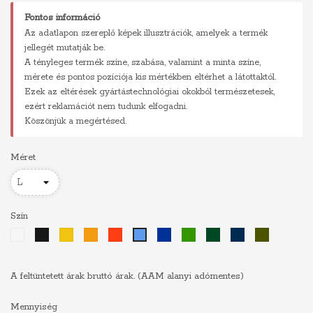
Fontos információ
Az adatlapon szereplő képek illusztrációk, amelyek a termék
jellegét mutatják be.
A tényleges termék színe, szabása, valamint a minta színe,
mérete és pontos pozíciója kis mértékben eltérhet a látottaktól.
Ezek az eltérések gyártástechnológiai okokból természetesek,
ezért reklamációt nem tudunk elfogadni.
Köszönjük a megértésed.
Méret
Szín
Fehér
Fekete
Sárga
Narancs
Piros
Királykék
Zöld
Sötétzöld
Sötétkék
Khaki
Világoskék
A feltüntetett árak bruttó árak. (AAM alanyi adómentes)
Mennyiség