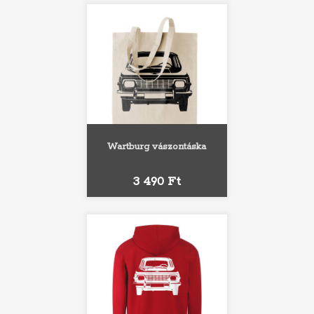
Wartburg vászontáska
Ár
3 490 Ft