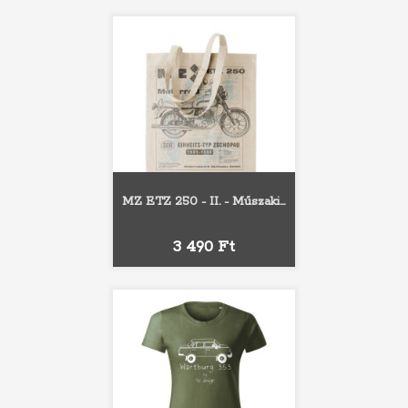
MZ ETZ 250 - II. - Műszaki...
Ár
3 490 Ft