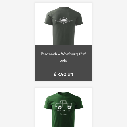
Eisenach - Wartburg férfi
póló
Ár
6 490 Ft