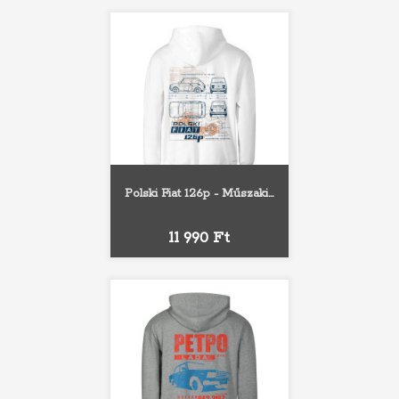
Polski Fiat 126p - Műszaki...
Ár
11 990 Ft