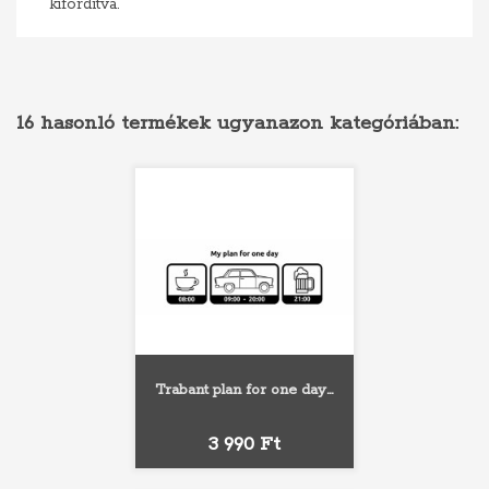
kifordítva.
16 hasonló termékek ugyanazon kategóriában:
Trabant plan for one day...
Ár
3 990 Ft