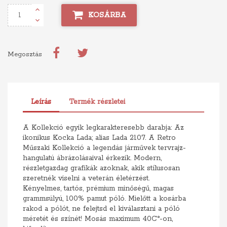
KOSÁRBA
Megosztás
Leírás
Termék részletei
A Kollekció egyik legkarakteresebb darabja: Az
ikonikus Kocka Lada; alias Lada 2107. A Retro
Műszaki Kollekció a legendás járművek tervrajz-
hangulatú ábrázolásaival érkezik. Modern,
részletgazdag grafikák azoknak, akik stílusosan
szeretnék viselni a veterán életérzést.
Kényelmes, tartós, prémium minőségű, magas
grammsúlyú, 100% pamut póló. Mielőtt a kosárba
rakod a pólót, ne felejtsd el kiválasztani a póló
méretét és színét! Mosás maximum 40C°-on,