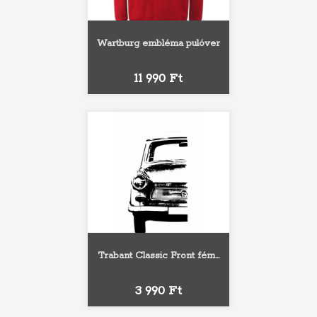
Wartburg embléma pulóver
Ár
11 990 Ft
Trabant Classic Front fém...
Ár
3 990 Ft