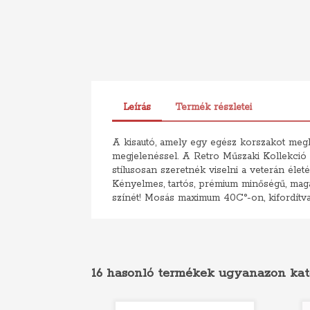
Leírás
Termék részletei
A kisautó, amely egy egész korszakot megh
megjelenéssel. A Retro Műszaki Kollekció a
stílusosan szeretnék viselni a veterán életé
Kényelmes, tartós, prémium minőségű, magas
színét! Mosás maximum 40C°-on, kifordítva
16 hasonló termékek ugyanazon kat