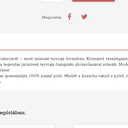
Megosztás
atározott – most műszaki tervrajz formában. Könnyed, részletgazda
 legendás járművek tervrajz-hangulatú ábrázolásaival érkezik. Mode
rzést.
 grammsúlyú, 100% pamut póló. Mielőtt a kosárba rakod a pólót, ne 
.
egóriában: