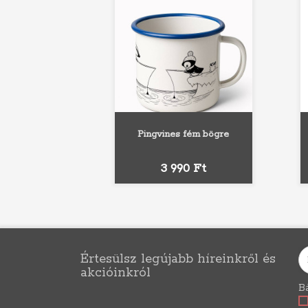
Pingvines fém bögre
Fekete
Piros
Kék
Ár
3 990 Ft
Értesülsz legújabb híreinkről és
akcióinkról
Bá