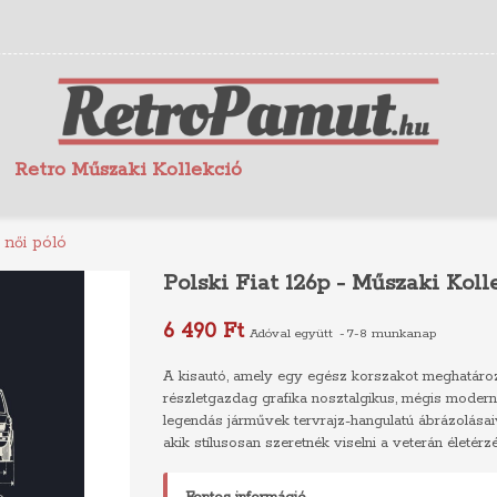
Retro Műszaki Kollekció
 női póló
Polski Fiat 126p - Műszaki Koll
6 490 Ft
Adóval együtt
7-8 munkanap
A kisautó, amely egy egész korszakot meghatároz
részletgazdag grafika nosztalgikus, mégis modern
legendás járművek tervrajz-hangulatú ábrázolásai
akik stílusosan szeretnék viselni a veterán életérzé