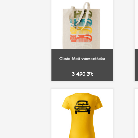
Cicás fésű vászontáska
Ár
3 490 Ft