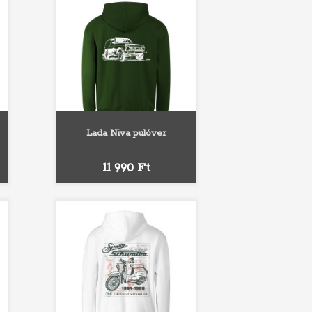
Lada Niva pulóver
kék
Fehér
Szürke
Fekete
Piros
Királykék
Ár
11 990 Ft