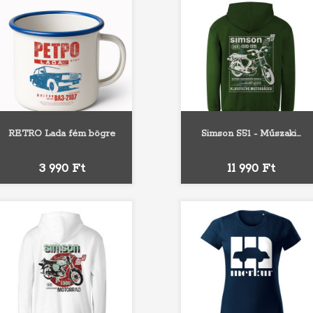
RETRO Lada fém bögre
Simson S51 - Műszaki...
Fekete
Piros
Kék
Fehér
Szürke
Fekete
Piros
Király
Ár
Ár
3 990 Ft
11 990 Ft