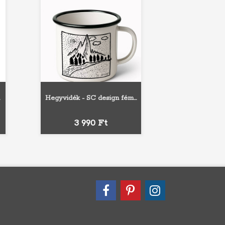
.
Hegyvidék - SC design fém...
Fekete
Piros
Kék
Ár
3 990 Ft