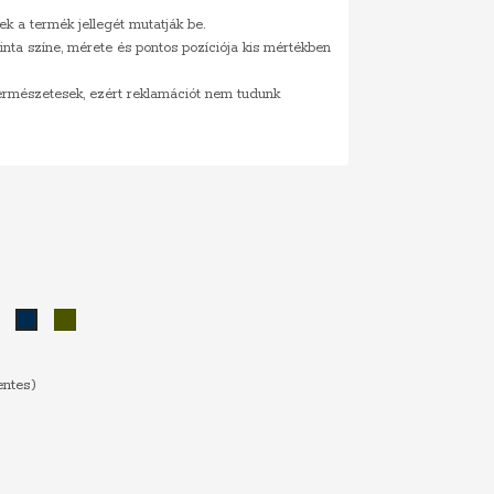
ek a termék jellegét mutatják be.
inta színe, mérete és pontos pozíciója kis mértékben
természetesek, ezért reklamációt nem tudunk
Sötétzöld
Khaki
Sötétkék
entes)