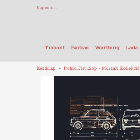
Kapcsolat
Trabant
Barkas
Wartburg
Lada
Kezdőlap
Polski Fiat 126p - Műszaki Kollekció