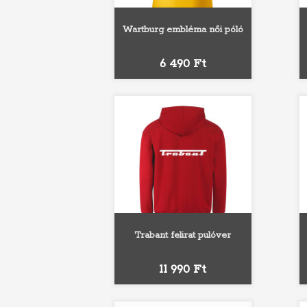
Wartburg embléma női póló
Fehér
Fekete
Sárga
Narancs
Piros
Ár
6 490 Ft
Trabant felirat pulóver
Fehér
Szürke
Fekete
Piros
Királykék
Ár
11 990 Ft