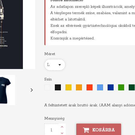
Fontos információ
Az adatlapon szereplő képek illusztrációk, amely
A tényleges termék színe, szabása, valamint a m
eltérhet a látottaktól.
Ezek az eltérések gyártástechnológiai okokból 
elfogadni.
Köszönjük a megértésed.
Méret
Szín
Fehér
Fekete
Sárga
Narancs
Piros
Világoskék
Királykék
Zöld

A feltüntetett árak bruttó árak. (AAM alanyi adóm
Mennyiség
KOSÁRBA