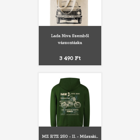
Lada Niva Szemből
vászontáska
Ár
3 490 Ft
MZ ETZ 250 - II. - Műszaki...