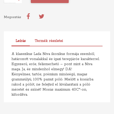
Megosztás
Leírás
Termék részletei
A klasszikus Lada Niva ikonikus formája szemből,
határozott vonalakkal és igazi terepjárós karakterrel.
Egyszerű, erős, felismerhető – pont mint a Niva
maga. Ja, és mindenhol elmegy! DA!
Kényelmes, tartós, prémium minőségű, magas
grammsúlyú, 100% pamut póló. Mielőtt a kosárba
rakod a pólót, ne felejtsd el kiválasztani a póló
méretét és színét! Mosás maximum 40C°-on,
kifordítva.