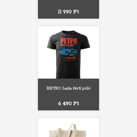
Ár
11 990 Ft
RETRO Lada férfi póló
Ár
6 490 Ft