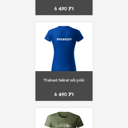
Ár
6 490 Ft
Trabant felirat női póló
Ár
6 490 Ft