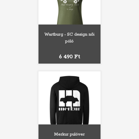
Wartburg - SC design női
póló
Ár
6 490 Ft
Merkur pulóver