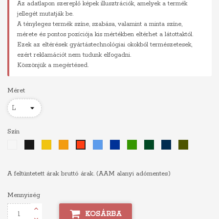
Az adatlapon szereplő képek illusztrációk, amelyek a termék
jellegét mutatják be.
A tényleges termék színe, szabása, valamint a minta színe,
mérete és pontos pozíciója kis mértékben eltérhet a látottaktól.
Ezek az eltérések gyártástechnológiai okokból természetesek,
ezért reklamációt nem tudunk elfogadni.
Köszönjük a megértésed.
Méret
Szín
Fehér
Fekete
Sárga
Narancs
Világoskék
Királykék
Zöld
Sötétzöld
Sötétkék
Khaki
Piros
A feltüntetett árak bruttó árak. (AAM alanyi adómentes)
Mennyiség
KOSÁRBA