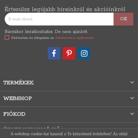
Értesülsz legújabb híreinkről és akcióinkról
Bármikor leiratkozhatsz. De nem ajánlott.
Elolvastam és elfogadom az
Adatkezelési tájékoztatót

TERMÉKEK

WEBSHOP

FIÓKOD
ÜZLET INFORMÁCIÓ
A webshop cookie-kat használ a Te kényelmed érdekében! Az oldal