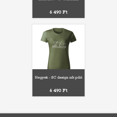
Ár
6 490 Ft
Hegyek - SC design női póló
Ár
6 490 Ft