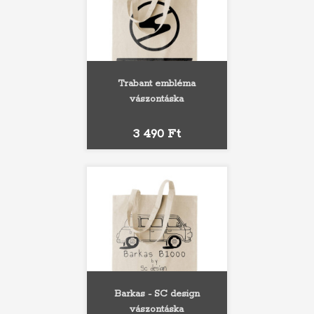
Trabant embléma
vászontáska
Ár
3 490 Ft
Barkas - SC design
vászontáska