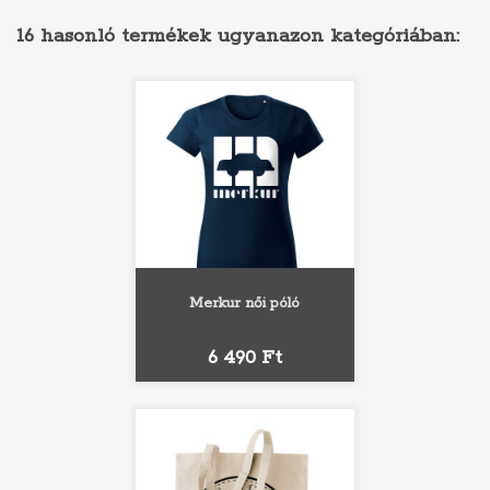
16 hasonló termékek ugyanazon kategóriában:
Merkur női póló
Ár
6 490 Ft