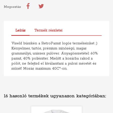
Megosztás
Leírás
Termék részletei
Viseld büszkén a RetroPamut logós termékeinket ;)
Kényelmes, tartós, prémium minőségű, magas
grammsúlyú, uniszex pulóver. Anyagösszetétel: 60%
pamut, 40% poliészter. Mielőtt a kosárba rakod a
pólót, ne felejtsd el kiválasztani a pulcsi méretét és
színét! Mosás maximum 40C°-on.
16 hasonló termékek ugyanazon kategóriában: