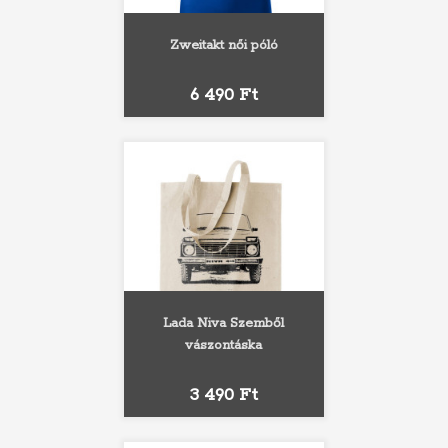
Zweitakt női póló
Ár
6 490 Ft
Lada Niva Szemből
vászontáska
Ár
3 490 Ft