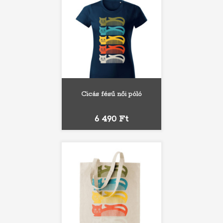
Cicás fésű női póló
Ár
6 490 Ft