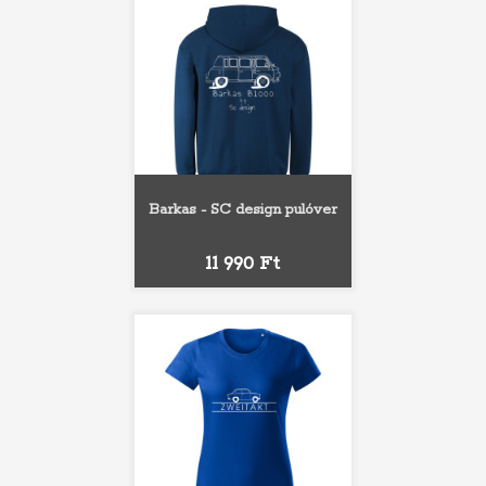
Barkas - SC design pulóver
Ár
11 990 Ft