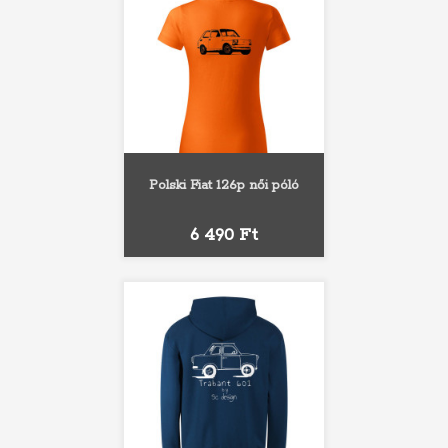
Polski Fiat 126p női póló
Ár
6 490 Ft