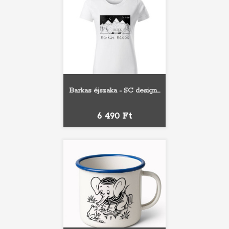
Barkas éjszaka - SC design...
Ár
6 490 Ft