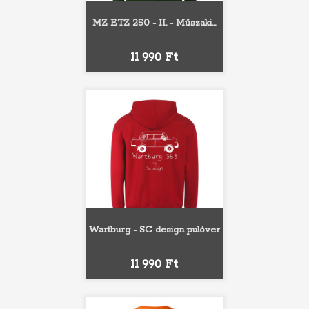
MZ ETZ 250 - II. - Műszaki...
Ár
11 990 Ft
Wartburg - SC design pulóver
Ár
11 990 Ft