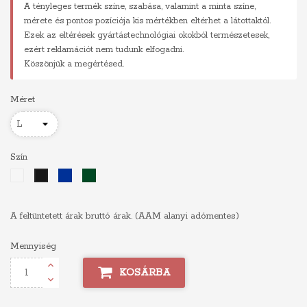
A tényleges termék színe, szabása, valamint a minta színe,
mérete és pontos pozíciója kis mértékben eltérhet a látottaktól.
Ezek az eltérések gyártástechnológiai okokból természetesek,
ezért reklamációt nem tudunk elfogadni.
Köszönjük a megértésed.
Méret
Szín
Fehér
Királykék
Sötétzöld
Fekete
A feltüntetett árak bruttó árak. (AAM alanyi adómentes)
Mennyiség
KOSÁRBA