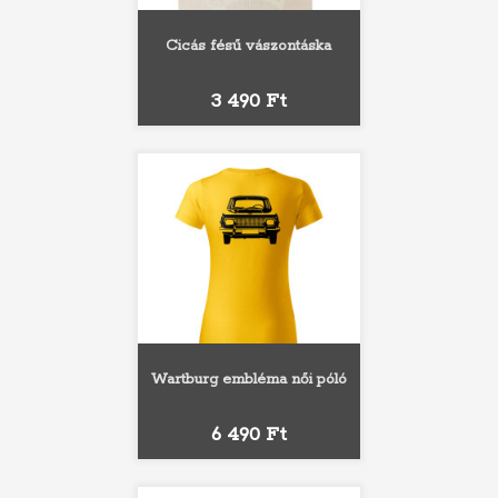
Cicás fésű vászontáska
Ár
3 490 Ft
Wartburg embléma női póló
Ár
6 490 Ft