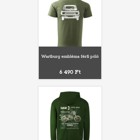
Wartburg embléma férfi póló
Ár
6 490 Ft