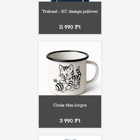
Trabant - SC design pulóver
Ár
11 990 Ft
Cicás fém bögre
Ár
3 990 Ft