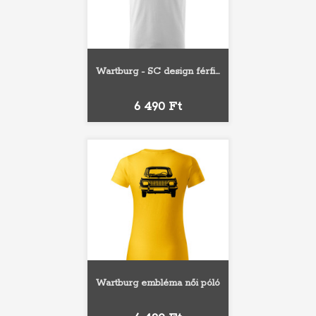
Wartburg - SC design férfi...
Ár
6 490 Ft
Wartburg embléma női póló