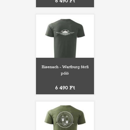
Ár
6 490 Ft
Eisenach - Wartburg férfi
póló
Ár
6 490 Ft