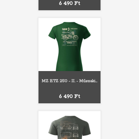
Ár
6 490 Ft
MZ ETZ 250 - II. - Műszaki...
Ár
6 490 Ft