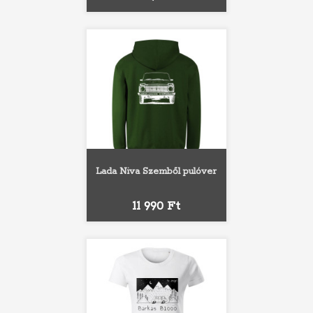
Lada Niva Szemből pulóver
Ár
11 990 Ft