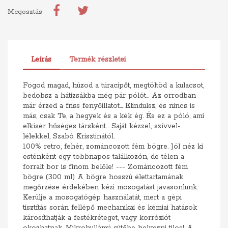
Megosztás
Leírás
Termék részletei
Fogod magad, húzod a túracipőt, megtöltöd a kulacsot,
bedobsz a hátizsákba még pár pólót... Az orrodban
már érzed a friss fenyőillatot... Elindulsz, és nincs is
más, csak Te, a hegyek és a kék ég. És ez a póló, ami
elkísér hűséges társként... Saját kézzel, szívvel-
lélekkel, Szabó Krisztinától.
100% retro, fehér, zománcozott fém bögre. Jól néz ki
esténként egy többnapos találkozón, de télen a
forralt bor is finom belőle! --- Zománcozott fém
bögre (300 ml) A bögre hosszú élettartamának
megőrzése érdekében kézi mosogatást javasonlunk.
Kerülje a mosogatógép használatát, mert a gépi
tisztítás során fellépő mechanikai és kémiai hatások
károsíthatják a festékréteget, vagy korróziót