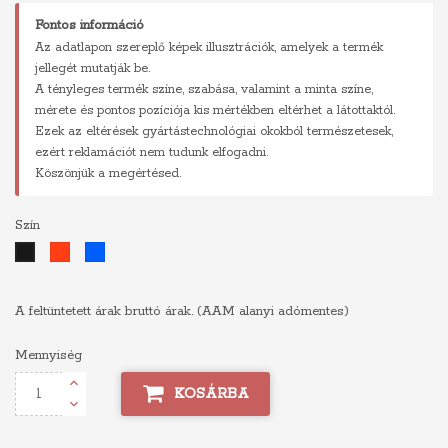
Fontos információ
Az adatlapon szereplő képek illusztrációk, amelyek a termék
jellegét mutatják be.
A tényleges termék színe, szabása, valamint a minta színe,
mérete és pontos pozíciója kis mértékben eltérhet a látottaktól.
Ezek az eltérések gyártástechnológiai okokból természetesek,
ezért reklamációt nem tudunk elfogadni.
Köszönjük a megértésed.
Szín
Piros
Kék
Fekete
A feltüntetett árak bruttó árak. (AAM alanyi adómentes)
Mennyiség
KOSÁRBA