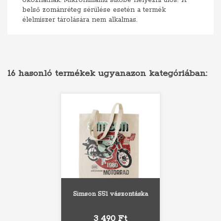
okozhatnak. Mikrohullámú sütőbe helyezni tilos! A
belső zománréteg sérülése esetén a termék
élelmiszer tárolására nem alkalmas.
16 hasonló termékek ugyanazon kategóriában:
Simson S51 vászontáska
Ár
3 490 Ft