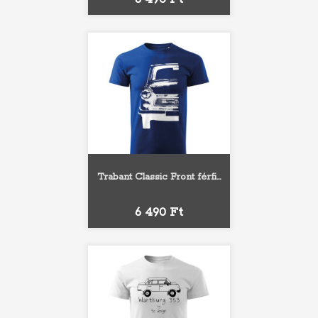
Trabant Classic Front férfi...
Ár
6 490 Ft