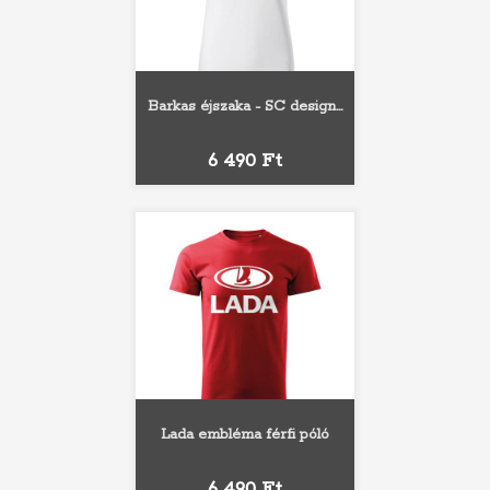
Barkas éjszaka - SC design...
Ár
6 490 Ft
Lada embléma férfi póló
Ár
6 490 Ft