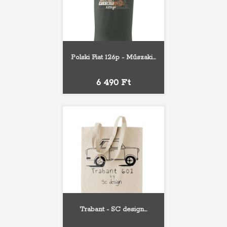
Polski Fiat 126p - Műszaki...
Ár
6 490 Ft
Trabant - SC design...