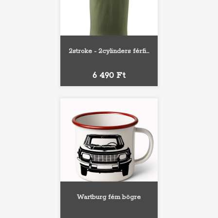
2stroke - 2cylinders férfi...
Ár
6 490 Ft
Wartburg fém bögre