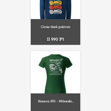
Cicás fésű pulóver
Ár
11 990 Ft
Simson S51 - Műszaki...