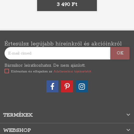
Ár
3 490 Ft
Értesülsz legújabb híreinkről és akcióinkról
Bármikor leiratkozhatsz. De nem ajánlott.
Elolvastam és elfogadom az
Adatkezelési tájékoztatót

TERMÉKEK

WEBSHOP