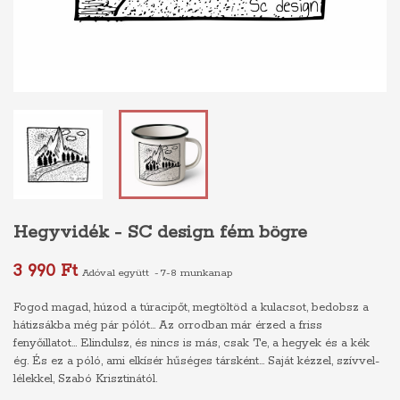
Hegyvidék - SC design fém bögre
3 990 Ft
Adóval együtt
7-8 munkanap
Fogod magad, húzod a túracipőt, megtöltöd a kulacsot, bedobsz a
hátizsákba még pár pólót... Az orrodban már érzed a friss
fenyőillatot... Elindulsz, és nincs is más, csak Te, a hegyek és a kék
ég. És ez a póló, ami elkísér hűséges társként... Saját kézzel, szívvel-
lélekkel, Szabó Krisztinától.