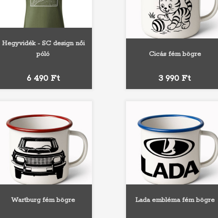
Hegyvidék - SC design női
póló
Cicás fém bögre
Fehér
Fekete
Sárga
Narancs
Piros
Fekete
Piros
Kék
Ár
Ár
6 490 Ft
3 990 Ft
Wartburg fém bögre
Lada embléma fém bögre