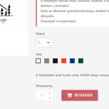
A tényleges termék színe, szabása, valamint a m
eltérhet a látottaktól.
Ezek az eltérések gyártástechnológiai okokból 
elfogadni.
Köszönjük a megértésed.
Méret
Szín
Szürke
Fekete
Piros
Királykék
Sötétzöld
Fehér
A feltüntetett árak bruttó árak. (AAM alanyi adóm
Mennyiség
KOSÁRBA