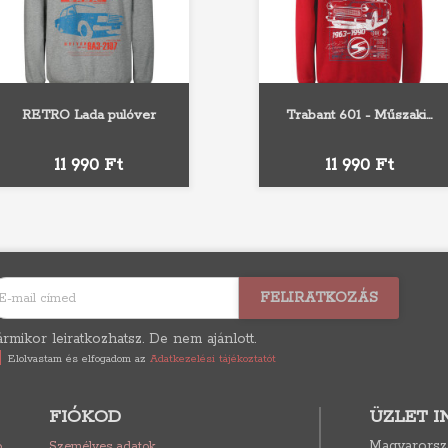
RETRO Lada pulóver
Trabant 601 - Műszaki...
Fehér
Szürke
Fekete
Sötétzöld
Fehér
Szürke
Fekete
Piros
Király
Ár
Ár
11 990 Ft
11 990 Ft
rmikor leiratkozhatsz. De nem ajánlott.
Elolvastam és elfogadom az
Adatkezelési tájékoztatót
FIÓKOD
ÜZLET 
Magyarorsz
ó
Személyes adatok