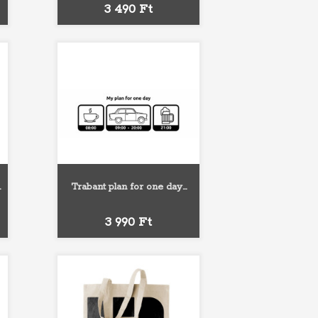
Ár
3 490 Ft
.
Trabant plan for one day...
kék
Fekete
Piros
Kék
Ár
3 990 Ft