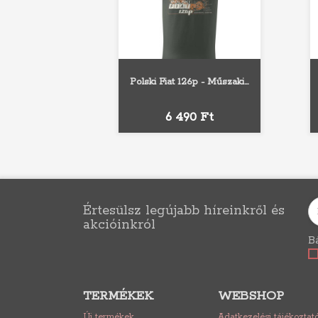
Polski Fiat 126p - Műszaki...
Fehér
Szürke
Fekete
Sárga
Narancs
Ár
6 490 Ft
Értesülsz legújabb híreinkről és
akcióinkról
Bá
TERMÉKEK
WEBSHOP
Új termékek
Adatkezelési tájékoztat