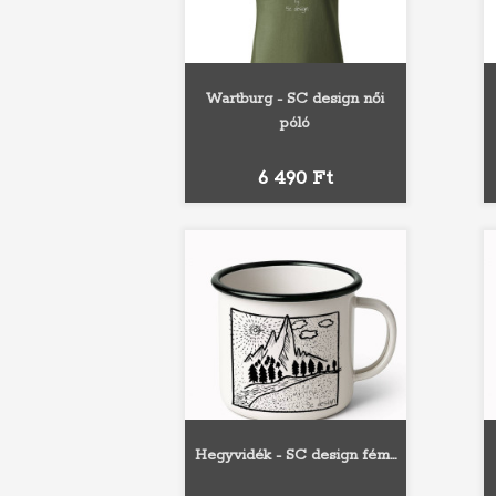
Wartburg - SC design női
póló
Fehér
Fekete
Sárga
Narancs
Piros
Ár
6 490 Ft
Hegyvidék - SC design fém...