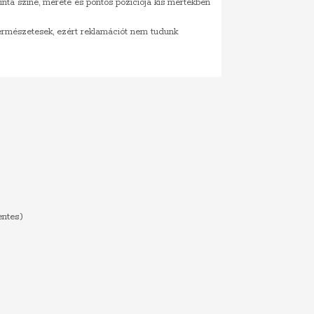
inta színe, mérete és pontos pozíciója kis mértékben
természetesek, ezért reklamációt nem tudunk
entes)