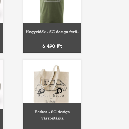
Hegyvidék - SC design férfi...
Fehér
Szürke
Fekete
Sárga
Narancs
Ár
6 490 Ft
Barkas - SC design
vászontáska