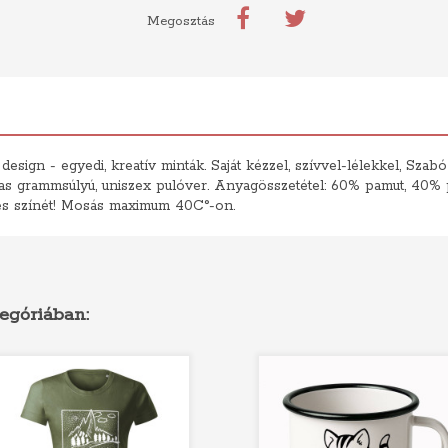
Megosztás
ign - egyedi, kreatív minták. Saját kézzel, szívvel-lélekkel, Szabó 
s grammsúlyú, uniszex pulóver. Anyagösszetétel: 60% pamut, 40% pol
ét és színét! Mosás maximum 40C°-on.
egóriában: