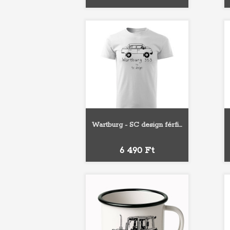
Wartburg - SC design férfi...
Fehér
Szürke
Fekete
Sárga
Narancs
Ár
6 490 Ft