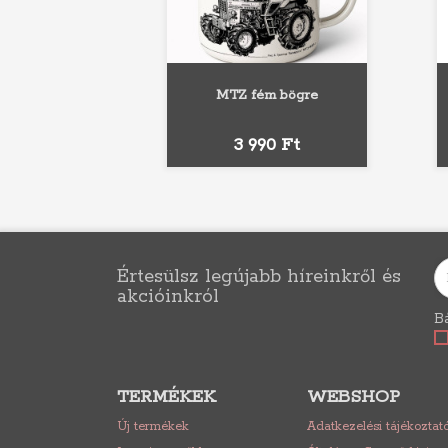
MTZ fém bögre
Fekete
Piros
Kék
Ár
3 990 Ft
Értesülsz legújabb híreinkről és
akcióinkról
Bá
TERMÉKEK
WEBSHOP
Új termékek
Adatkezelési tájékoztat