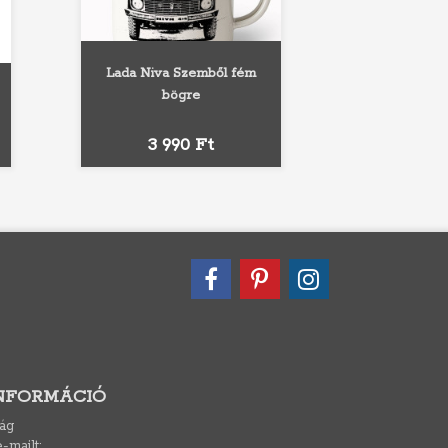
Lada Niva Szemből fém
bögre
Fekete
Piros
Kék
Ár
3 990 Ft
INFORMÁCIÓ
ág
-mailt: