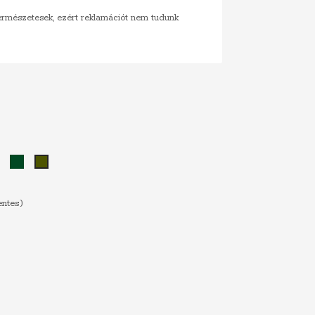
természetesek, ezért reklamációt nem tudunk
ék
Zöld
Sötétzöld
Khaki
entes)