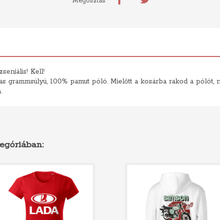
Megosztás
seniális! Kell!
 grammsúlyú, 100% pamut póló. Mielőtt a kosárba rakod a pólót, ne 
.
egóriában: