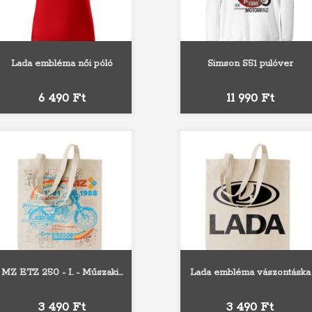
Lada embléma női póló
Simson S51 pulóver
Fehér
Fekete
Sárga
Narancs
Piros
Fehér
Szürke
Fekete
Piros
Király
Ár
Ár
6 490 Ft
11 990 Ft
MZ ETZ 250 - I. - Műszaki...
Lada embléma vászontáska
Ár
Ár
3 490 Ft
3 490 Ft