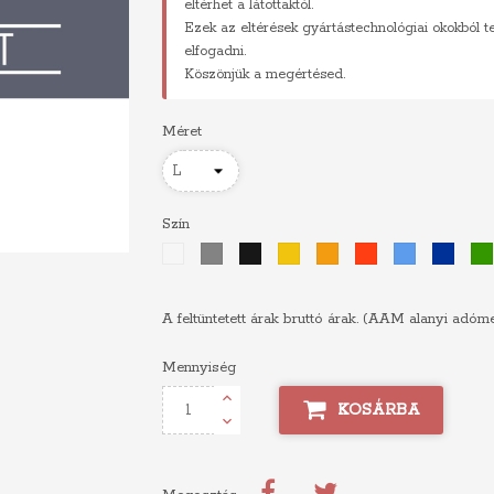
eltérhet a látottaktól.
Ezek az eltérések gyártástechnológiai okokból 
elfogadni.
Köszönjük a megértésed.
Méret
Szín
Fehér
Szürke
Fekete
Sárga
Narancs
Piros
Világoskék
Királyk
A feltüntetett árak bruttó árak. (AAM alanyi adóm
Mennyiség
KOSÁRBA