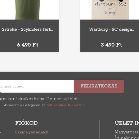
2stroke - 2cylinders férfi...
Wartburg - SC design...
Fehér
Szürke
Fekete
Sárga
Narancs
Ár
Ár
6 490 Ft
3 490 Ft
rmikor leiratkozhatsz. De nem ajánlott.
Elolvastam és elfogadom az
Adatkezelési tájékoztatót
FIÓKOD
ÜZLET 
Magyarorsz
ó
Személyes adatok
Írj nekünk e