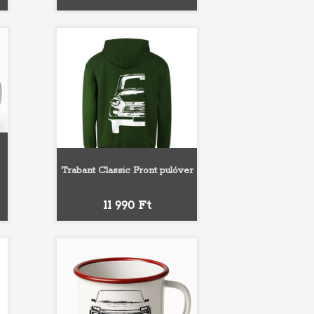
Trabant Classic Front pulóver
Fehér
Szürke
Fekete
Piros
Királykék
Ár
11 990 Ft