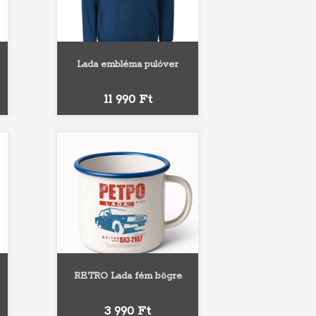
Lada embléma pulóver
kék
Fehér
Szürke
Fekete
Piros
Királykék
Ár
11 990 Ft
RETRO Lada fém bögre
Fekete
Piros
Kék
Ár
3 990 Ft