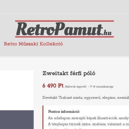
Retro Műszaki Kollekció
Zweitakt férfi póló
6 490 Ft
Adóval együtt
7-8 munkanap
Zweitakt Trabant minta, egyszerű, elegáns, zseniáli
Fontos információ
Az adatlapon szereplő képek illusztrációk, amely
A tényleges termék színe, szabása, valamint a m