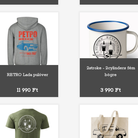
2stroke - 2cylinders fém
RETRO Lada pulóver
bögre
Fehér
Szürke
Fekete
Sötétzöld
Fekete
Piros
Kék
Ár
Ár
11 990 Ft
3 990 Ft