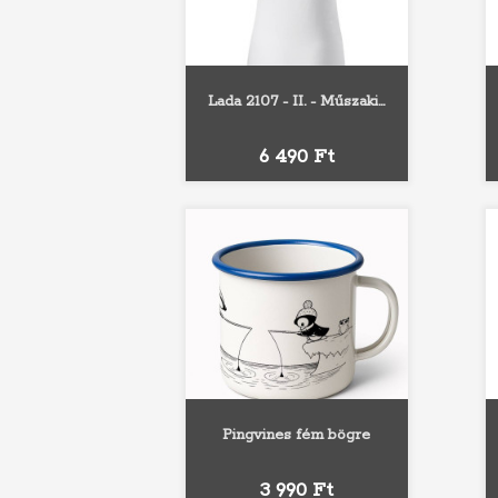
Lada 2107 - II. - Műszaki...
Fehér
Fekete
Sárga
Narancs
Piros
Ár
6 490 Ft
Pingvines fém bögre
Fekete
Piros
Kék
Ár
3 990 Ft