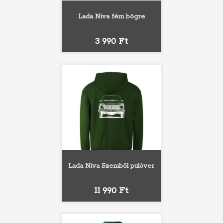
Lada Niva fém bögre
Ár
3 990 Ft
Lada Niva Szemből pulóver
Ár
11 990 Ft