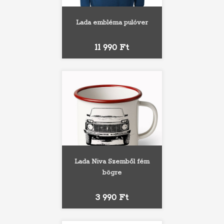
Lada embléma pulóver
Ár
11 990 Ft
Lada Niva Szemből fém
bögre
Ár
3 990 Ft