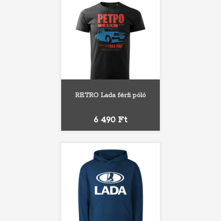
RETRO Lada férfi póló
Ár
6 490 Ft