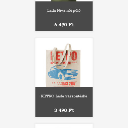
Lada Niva női póló
Ár
6 490 Ft
RETRO Lada vászontáska
Ár
3 490 Ft