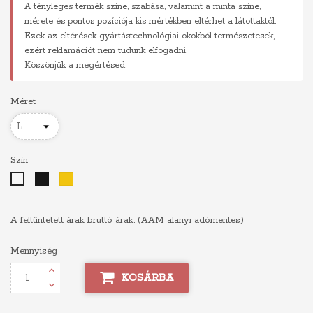
A tényleges termék színe, szabása, valamint a minta színe,
mérete és pontos pozíciója kis mértékben eltérhet a látottaktól.
Ezek az eltérések gyártástechnológiai okokból természetesek,
ezért reklamációt nem tudunk elfogadni.
Köszönjük a megértésed.
Méret
Szín
Fekete
Sárga
Fehér
A feltüntetett árak bruttó árak. (AAM alanyi adómentes)
Mennyiség
KOSÁRBA