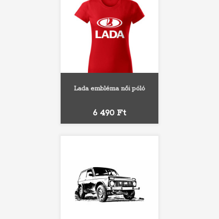
Lada embléma női póló
Ár
6 490 Ft