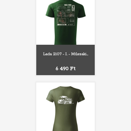
Lada 2107 - I. - Műszaki...
Ár
6 490 Ft