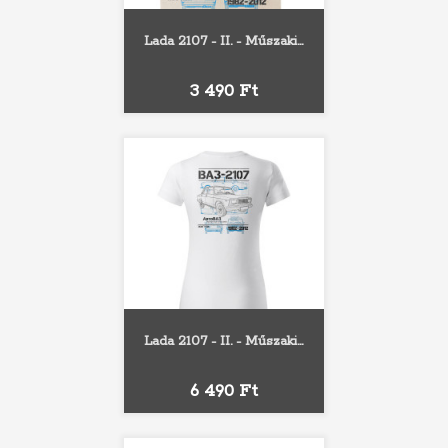
Lada 2107 - II. - Műszaki...
Ár
3 490 Ft
Lada 2107 - II. - Műszaki...
Ár
6 490 Ft