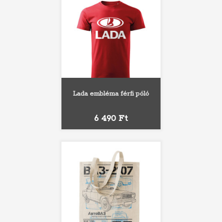
Lada embléma férfi póló
Ár
6 490 Ft