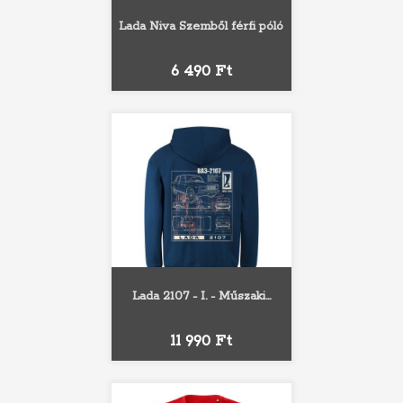
Lada Niva Szemből férfi póló
Ár
6 490 Ft
Lada 2107 - I. - Műszaki...
Ár
11 990 Ft