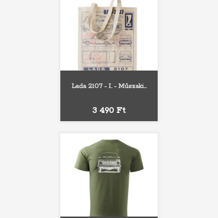
Lada 2107 - I. - Műszaki...
Ár
3 490 Ft