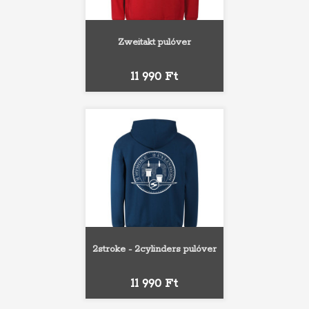
Zweitakt pulóver
Ár
11 990 Ft
2stroke - 2cylinders pulóver
Ár
11 990 Ft