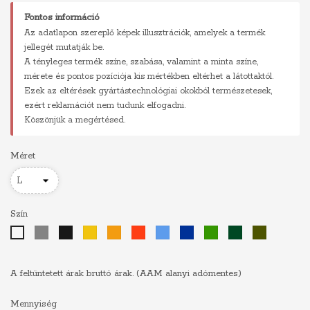
Fontos információ
Az adatlapon szereplő képek illusztrációk, amelyek a termék
jellegét mutatják be.
A tényleges termék színe, szabása, valamint a minta színe,
mérete és pontos pozíciója kis mértékben eltérhet a látottaktól.
Ezek az eltérések gyártástechnológiai okokból természetesek,
ezért reklamációt nem tudunk elfogadni.
Köszönjük a megértésed.
Méret
Szín
Szürke
Fekete
Sárga
Narancs
Piros
Világoskék
Királykék
Zöld
Sötétzöld
Khaki
Fehér
A feltüntetett árak bruttó árak. (AAM alanyi adómentes)
Mennyiség