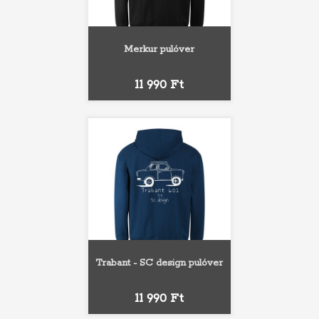
Merkur pulóver
Ár
11 990 Ft
Trabant - SC design pulóver
Ár
11 990 Ft