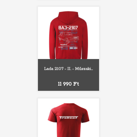
Lada 2107 - II. - Műszaki...
Ár
11 990 Ft