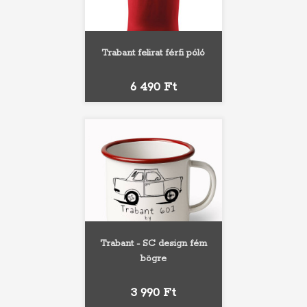
Trabant felirat férfi póló
Ár
6 490 Ft
Trabant - SC design fém
bögre
Ár
3 990 Ft