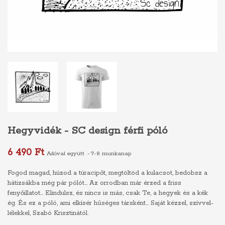
Hegyvidék - SC design férfi póló
6 490 Ft
Adóval együtt
7-8 munkanap
Fogod magad, húzod a túracipőt, megtöltöd a kulacsot, bedobsz a
hátizsákba még pár pólót... Az orrodban már érzed a friss
fenyőillatot... Elindulsz, és nincs is más, csak Te, a hegyek és a kék
ég. És ez a póló, ami elkísér hűséges társként... Saját kézzel, szívvel-
lélekkel, Szabó Krisztinától.