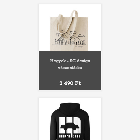
Hegyek - SC design
vászontáska
Ár
3 490 Ft