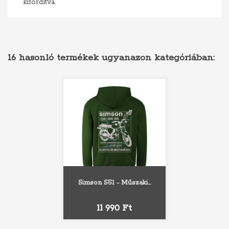
kifordítva.
16 hasonló termékek ugyanazon kategóriában:
Simson S51 - Műszaki...
Ár
11 990 Ft