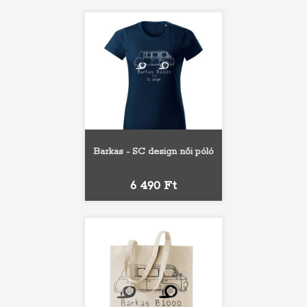
Barkas - SC design női póló
Ár
6 490 Ft