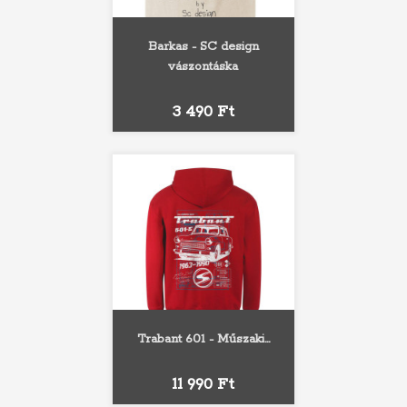
Barkas - SC design
vászontáska
Ár
3 490 Ft
Trabant 601 - Műszaki...
Ár
11 990 Ft