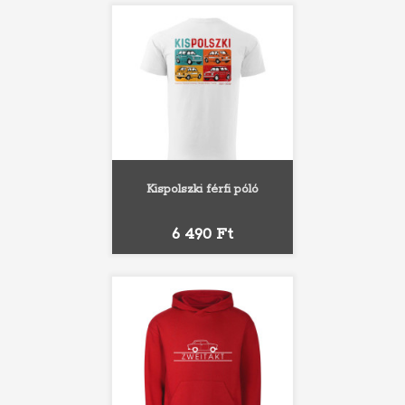
Kispolszki férfi póló
Ár
6 490 Ft