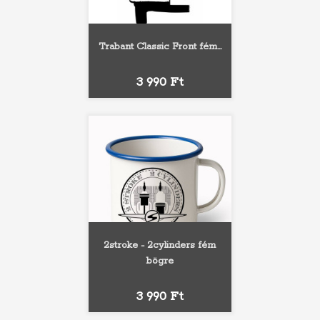
Trabant Classic Front fém...
Ár
3 990 Ft
2stroke - 2cylinders fém
bögre
Ár
3 990 Ft