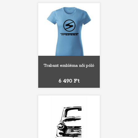
Trabant embléma női póló
Ár
6 490 Ft