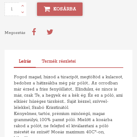
KOSÁRBA
Megosztás
Leírás
Termék részletei
Fogod magad, húzod a túracipőt, megtöltöd a kulacsot,
bedobsz a hátizsákba még pár pólót... Az orrodban
már érzed a friss fenyőillatot... Elindulsz, és nincs is
más, csak Te, a hegyek és a kék ég. És ez a póló, ami
elkísér hűséges társként... Saját kézzel, szívvel-
lélekkel, Szabó Krisztinától.
Kényelmes, tartós, prémium minőségű, magas
grammsúlyú, 100% pamut póló. Mielőtt a kosárba
rakod a pólót, ne felejtsd el kiválasztani a póló
méretét és színét! Mosás maximum 40C°-on,