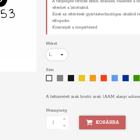
A tényleges termék színe, szabása, valamint a m
eltérhet a látottaktól.
Ezek az eltérések gyártástechnológiai okokból 
elfogadni.
Köszönjük a megértésed.
Méret
Szín
Szürke
Fekete
Sárga
Narancs
Piros
Világoskék
Királyk
Fehér
A feltüntetett árak bruttó árak. (AAM alanyi adóm
Mennyiség
KOSÁRBA