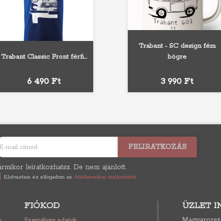
Trabant - SC design fém
Trabant Classic Front férfi...
bögre
Fehér
Szürke
Fekete
Sárga
Narancs
Fekete
Piros
Kék
Ár
Ár
6 490 Ft
3 990 Ft
rmikor leiratkozhatsz. De nem ajánlott.
Elolvastam és elfogadom az
Adatkezelési tájékoztatót
FIÓKOD
ÜZLET 
Magyarorsz
ó
Személyes adatok