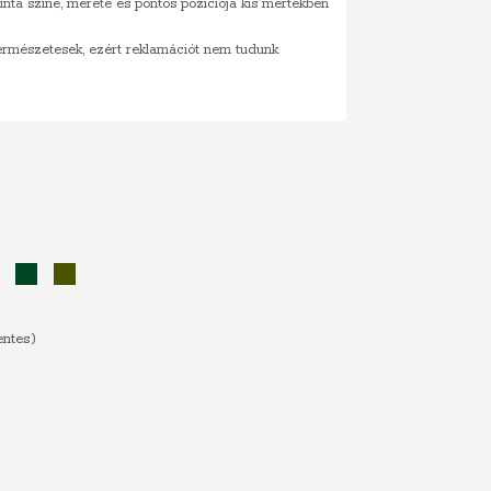
inta színe, mérete és pontos pozíciója kis mértékben
természetesek, ezért reklamációt nem tudunk
ék
Zöld
Sötétzöld
Khaki
entes)