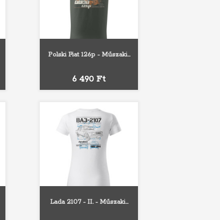
Polski Fiat 126p - Műszaki...
Fehér
Szürke
Fekete
Sárga
Narancs
Ár
6 490 Ft
Lada 2107 - II. - Műszaki...