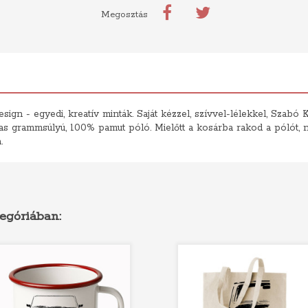
Megosztás
sign - egyedi, kreatív minták. Saját kézzel, szívvel-lélekkel, Szabó Kr
 grammsúlyú, 100% pamut póló. Mielőtt a kosárba rakod a pólót, ne 
.
egóriában: