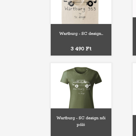
Wartburg - SC design...
Ár
3 490 Ft
Wartburg - SC design női
póló