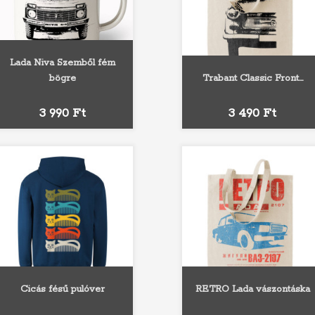
Lada Niva Szemből fém
bögre
Trabant Classic Front...
Fekete
Piros
Kék
Ár
Ár
3 990 Ft
3 490 Ft
Cicás fésű pulóver
RETRO Lada vászontáska