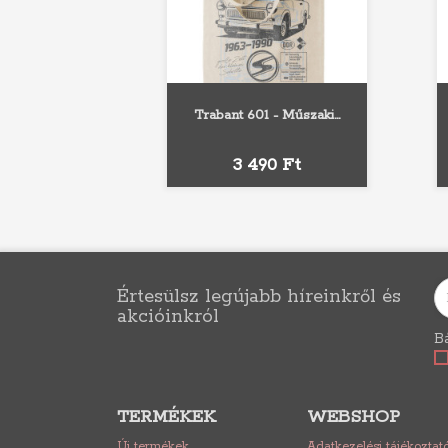
Trabant 601 - Műszaki...
Ár
3 490 Ft
Értesülsz legújabb híreinkről és
akcióinkról
Bá
TERMÉKEK
WEBSHOP
Új termékek
Adatkezelési tájékoztat