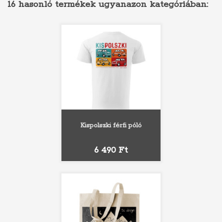
16 hasonló termékek ugyanazon kategóriában:
Kispolszki férfi póló
Ár
6 490 Ft