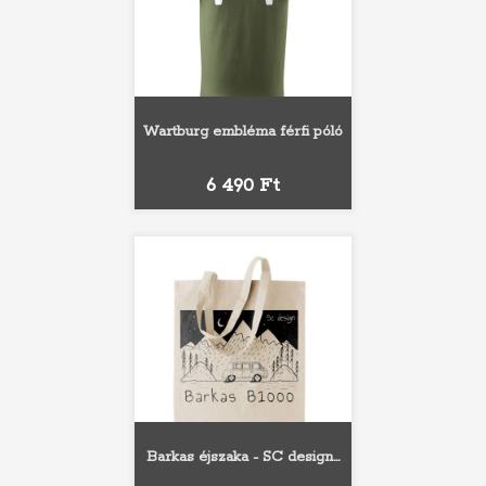
Wartburg embléma férfi póló
Ár
6 490 Ft
Barkas éjszaka - SC design...