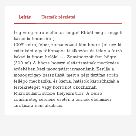
Leírás
Termék részletei
Ízig-vérig retro eleféntos bögre! Ebből még a reggeli
kakaó is finomabb :)
100% retro, fehér, zománcozott fém bögre. Jól néz ki
esténként egy többnapos találkozón, de télen a forró
kakaó is finom belőle! --- Zománcozott fém bögre
(300 ml) A bögre hosszú élettartamának megőrzése
érdekében kézi mosogatást javasonlunk. Kerülje a
mosogatógép használatát, mert a gépi tisztítás során
fellépő mechanikai és kémiai hatások károsíthatják a
festékréteget, vagy korróziót okozhatnak.
Mikrohullámú sütőbe helyezni tilos! A belső
zománréteg sérülése esetén a termék élelmiszer
tárolására nem alkalmas.