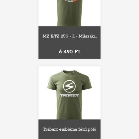
MZ ETZ 250 - I. - Műszaki...
Ár
6 490 Ft
Trabant embléma férfi póló