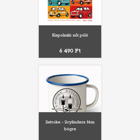
Kispolszki női póló
Ár
6 490 Ft
2stroke - 2cylinders fém
bögre