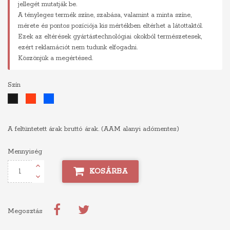
jellegét mutatják be.
A tényleges termék színe, szabása, valamint a minta színe,
mérete és pontos pozíciója kis mértékben eltérhet a látottaktól.
Ezek az eltérések gyártástechnológiai okokból természetesek,
ezért reklamációt nem tudunk elfogadni.
Köszönjük a megértésed.
Szín
Piros
Kék
Fekete
A feltüntetett árak bruttó árak. (AAM alanyi adómentes)
Mennyiség
KOSÁRBA
Megosztás