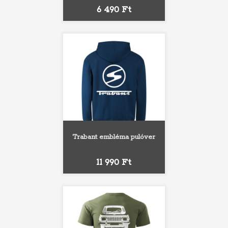
Ár
6 490 Ft
Trabant embléma pulóver
Ár
11 990 Ft