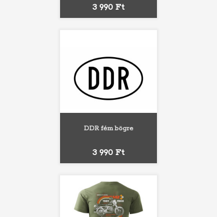
Ár
3 990 Ft
DDR fém bögre
Ár
3 990 Ft