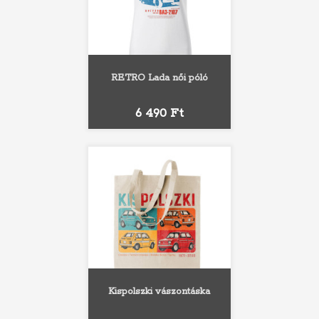
RETRO Lada női póló
Ár
6 490 Ft
Kispolszki vászontáska