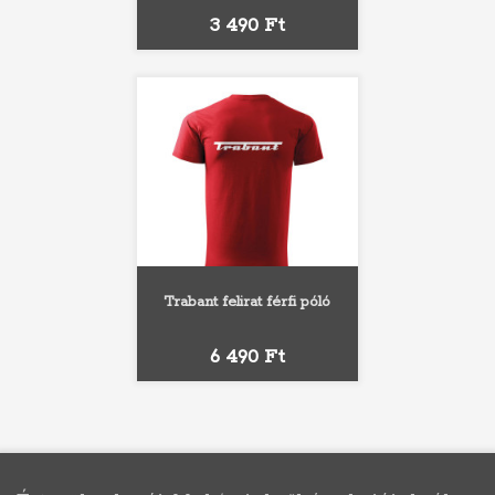
Ár
3 490 Ft
Trabant felirat férfi póló
Ár
6 490 Ft