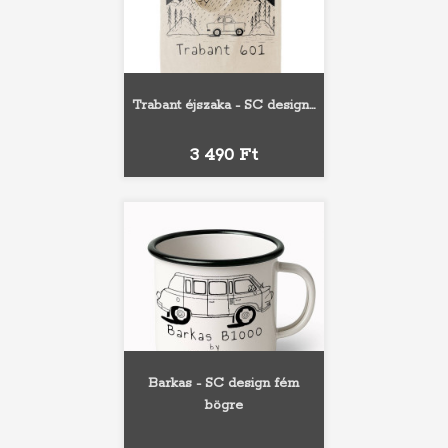
Trabant éjszaka - SC design...
Ár
3 490 Ft
Barkas - SC design fém
bögre