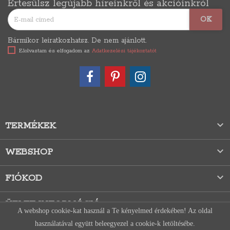
Értesülsz legújabb híreinkről és akcióinkról
Bármikor leiratkozhatsz. De nem ajánlott.
Elolvastam és elfogadom az
Adatkezelési tájékoztatót

TERMÉKEK

WEBSHOP

FIÓKOD
ÜZLET INFORMÁCIÓ
A webshop cookie-kat használ a Te kényelmed érdekében! Az oldal
használatával együtt beleegyezel a cookie-k letöltésébe.